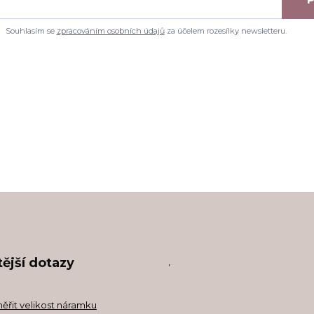
Souhlasím se
zpracováním osobních údajů
za účelem rozesílky newsletteru.
ější dotazy
,
měřit velikost náramku