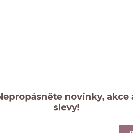
Nepropásněte novinky, akce 
slevy!
P