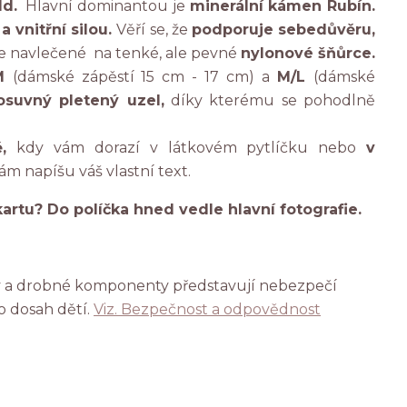
ld.
Hlavní dominantou je
minerální kámen Rubín.
 a vnitřní silou.
Věří se, že
podporuje sebedůvěru,
e navlečené
na tenké, ale pevné
nylonové šňůrce.
/M
(dámské zápěstí 15 cm - 17 cm) a
M/L
(dámské
osuvný pletený uzel,
díky kterému se pohodlně
,
kdy vám dorazí v látkovém pytlíčku nebo
v
vám napíšu váš vlastní text.
rtu? Do políčka hned vedle hlavní fotografie.
ky a drobné komponenty představují nebezpečí
o dosah dětí.
Viz. Bezpečnost a odpovědnost