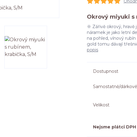
Ohodno
Okrový miyuki s 
🌞 Zářivě okrový, hravě
náramek je jako letní de
na pohled, vínový rubín
gold tomu dávají třešni
popis
Dostupnost
Samostatně/dárkové
Velikost
Nejsme plátci DPH