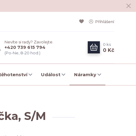
Přihlášení
Nevíte si rady? Zavolejte.
0
ks
+420 739 615 794
0 Kč
(Po-Ne, 8-20 hod.)
ěhotenství
Událost
Náramky
čka, S/M