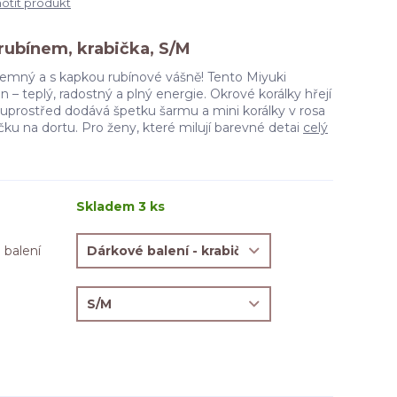
tit produkt
rubínem, krabička, S/M
 jemný a s kapkou rubínové vášně! Tento Miyuki
n – teplý, radostný a plný energie. Okrové korálky hřejí
 uprostřed dodává špetku šarmu a mini korálky v rosa
čku na dortu. Pro ženy, které milují barevné detai
celý
Skladem 3 ks
 balení