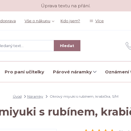
Úprava textu na přání.
 doprava
Vše o nákupu
Kdo jsem?
Více
Hledat
Pro paní učitelky
Párové náramky
Oznámení t
Úvod
Náramky
Okrový miyuki s rubínem, krabička, S/M
miyuki s rubínem, krabi