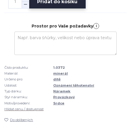
Přidat do košíku
Prostor pro Vaše požadavky
i
Číslo produktu:
1.0372
Materiál:
minerál
Určeno pro:
dítě
Událost:
Oznámení těhotenství
Typ dárku:
Náramek
Styl náramku:
Provázkový
Motiv/provedení:
Srdce
Hlídat cenu / dostupnost
Do oblíbených