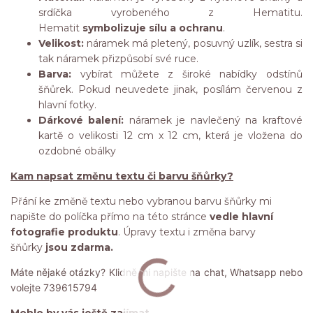
srdíčka vyrobeného z Hematitu.
Hematit
symbolizuje sílu a ochranu
.
Velikost:
náramek má pletený, posuvný uzlík, sestra si
tak náramek přizpůsobí své ruce.
Barva:
vybírat můžete z široké nabídky odstínů
šňůrek. Pokud neuvedete jinak, posílám červenou z
hlavní fotky.
Dárkové balení:
náramek je navlečený na kraftové
kartě o velikosti 12 cm x 12 cm, která je vložena do
ozdobné obálky
Kam napsat změnu textu či barvu šňůrky?
Přání ke změně textu nebo vybranou barvu šňůrky mi
napište do políčka přímo na této stránce
vedle hlavní
fotografie produktu
. Úpravy textu i změna barvy
šňůrky
jsou zdarma.
Máte nějaké otázky? Klidně mi napište na chat, Whatsapp nebo
volejte 739615794