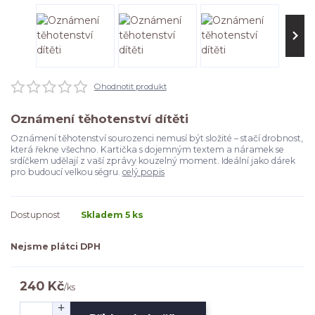
Ohodnotit produkt
Oznámení těhotenství dítěti
Oznámení těhotenství sourozenci nemusí být složité – stačí drobnost,
která řekne všechno. Kartička s dojemným textem a náramek se
srdíčkem udělají z vaší zprávy kouzelný moment. Ideální jako dárek
pro budoucí velkou ségru.
celý popis
Dostupnost
Skladem 5 ks
Nejsme plátci DPH
240 Kč
/
ks