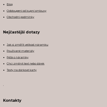
Blog
Odstoupení od kupní smlouvy
Obchodní podmínky
Nejčastější dotazy
Jak si změřit velikost náramku
Používané materiály
Péče o náramky
Chci změnit text nebo dárek
Texty na dárkové karty
,
Kontakty