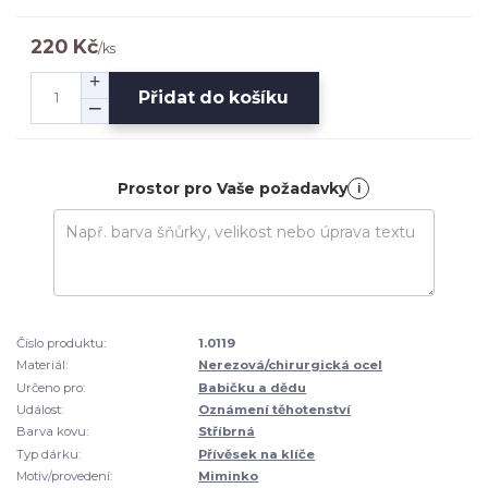
220 Kč
/
ks
Přidat do košíku
Prostor pro Vaše požadavky
i
Číslo produktu:
1.0119
Materiál:
Nerezová/chirurgická ocel
Určeno pro:
Babičku a dědu
Událost:
Oznámení těhotenství
Barva kovu:
Stříbrná
Typ dárku:
Přívěsek na klíče
Motiv/provedení:
Miminko