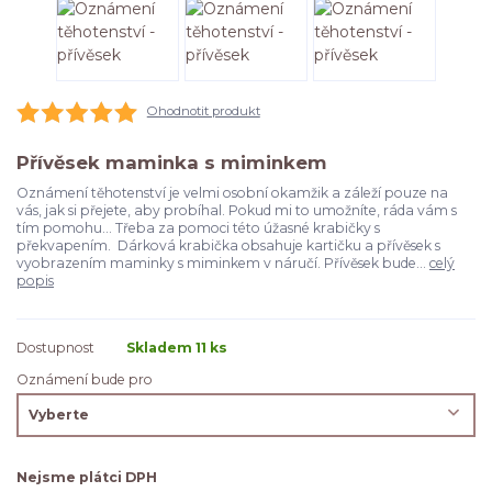
Ohodnotit produkt
Přívěsek maminka s miminkem
Oznámení těhotenství je velmi osobní okamžik a záleží pouze na
vás, jak si přejete, aby probíhal. Pokud mi to umožníte, ráda vám s
tím pomohu... Třeba za pomoci této úžasné krabičky s
překvapením. Dárková krabička obsahuje kartičku a přívěsek s
vyobrazením maminky s miminkem v náručí. Přívěsek bude...
celý
popis
Dostupnost
Skladem 11 ks
Oznámení bude pro
Nejsme plátci DPH