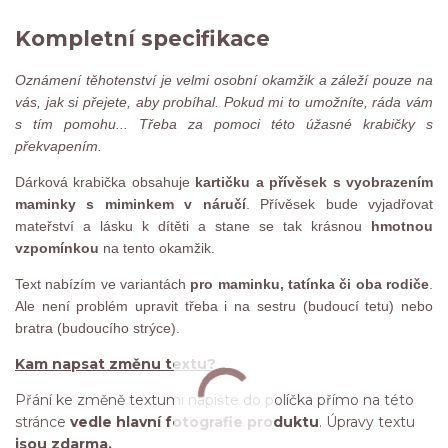
Kompletní specifikace
Oznámení těhotenství je velmi osobní okamžik a záleží pouze na
vás, jak si přejete, aby probíhal. Pokud mi to umožníte, ráda vám
s tím pomohu... Třeba za pomoci této úžasné krabičky s
překvapením.
Dárková krabička obsahuje
kartičku a přívěsek s vyobrazením
maminky s miminkem v náručí
. Přívěsek bude vyjadřovat
mateřství a lásku k dítěti a stane se tak krásnou
hmotnou
vzpomínkou
na tento okamžik.
Text nabízím ve variantách
pro maminku, tatínka či oba rodiče
.
Ale není problém upravit třeba i na sestru (budoucí tetu) nebo
bratra (budoucího strýce).
Kam napsat změnu textu?
Přání ke změně textumi napište do políčka přímo na této
stránce
vedle hlavní fotografie produktu
. Úpravy textu
jsou zdarma.