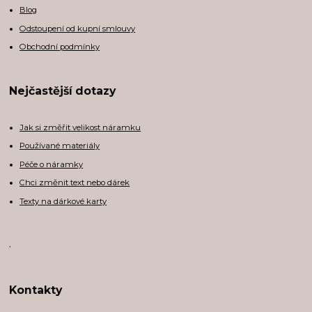
Blog
Odstoupení od kupní smlouvy
Obchodní podmínky
Nejčastější dotazy
Jak si změřit velikost náramku
Používané materiály
Péče o náramky
Chci změnit text nebo dárek
Texty na dárkové karty
,
Kontakty