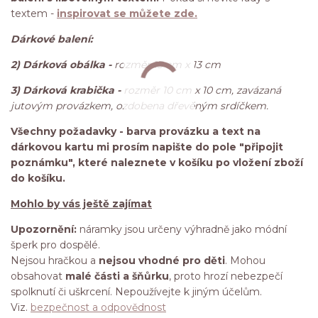
textem -
inspirovat se můžete zde.
Dárkové balení:
2) Dárková obálka -
rozměr 13 cm x 13 cm
3) Dárková krabička -
rozměr 10 cm x 10 cm, zavázaná
jutovým provázkem, ozdobena dřevěným srdíčkem.
Všechny požadavky - barva provázku a text na
dárkovou kartu mi prosím napište do pole "připojit
poznámku", které naleznete v košíku po vložení zboží
do košíku.
Mohlo by vás ještě zajímat
Upozornění:
náramky jsou určeny výhradně jako módní
šperk pro dospělé.
Nejsou hračkou a
nejsou vhodné pro děti
. Mohou
obsahovat
malé části a šňůrku
, proto hrozí nebezpečí
spolknutí či uškrcení. Nepoužívejte k jiným účelům.
Viz.
bezpečnost a odpovědnost