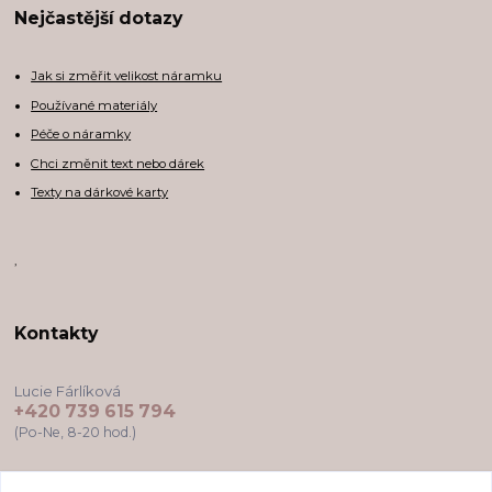
Nejčastější dotazy
Jak si změřit velikost náramku
Používané materiály
Péče o náramky
Chci změnit text nebo dárek
Texty na dárkové karty
,
Kontakty
Lucie Fárlíková
+420 739 615 794
(Po-Ne, 8-20 hod.)
darkovekartyodlu@gmail.com