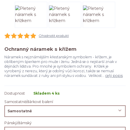
Ohodnotit produkt
Ochranný náramek s křížem
Náramek s nejznámějším křesťanským symbolem - křížem, je
oblíbeným šperkem pro muže i ženu. Jedná se o nejstarší znak v
dějinách lidstva. Pro mnohé je symbolem ochrany. Křížek je
vyrobený z nerezu, který je odolný vůči korozi, takže se nemusí
náramek sundávat z ruky ani při styku s vodou. Velikost...
celý popis
Dostupnost
Skladem 4 ks
Samostatně/dárkové balení
Pánský/dámský