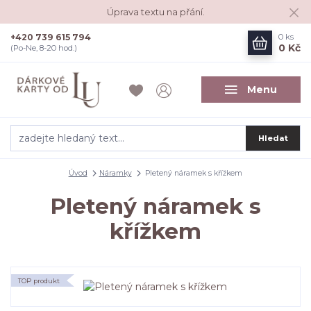
Úprava textu na přání.
+420 739 615 794
0
ks
0 Kč
(Po-Ne, 8-20 hod.)
Menu
Hledat
Úvod
Náramky
Pletený náramek s křížkem
Pletený náramek s
křížkem
TOP produkt