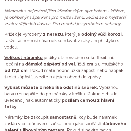
Náramek s nejznámějším křesťanským symbolem - křížem,
je oblíbeným šperkem pro muže i ženu. Jedná se o nejstarší
znak v dějinách lidstva. Pro mnohé je symbolem ochrany.
Křížek je vyrobený
z nerezu
, který je
odolný vůči korozi,
takže se nemusí náramek sundávat z ruky ani při styku s
vodou.
Velikost náramku
je díky utahovacímu suku flexibilní.
Ideální na
dámské zápěstí od vel. 15,5 cm
a u mužského
od 17,5 cm
. Pokud máte hodně úzká zápěstí nebo naopak
široká zápěstí, uveďte mi jejich obvod do zprávy.
Vybírat můžete z několika odstínů šňůrek.
Vybranou
barvu mi napište do poznámky v košíku. Pokud nebude
uvedeno jinak, automaticky
posílám černou z hlavní
fotky.
Náramky lze zakoupit
samostatně,
kdy bude náramek
zaslán v celofánovém sáčku, nebo jako součástí
dárkového
balení s libovolným textem.
Pokud si nevíte rady s