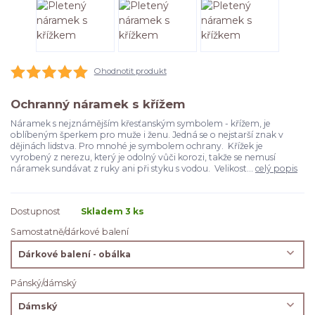
Ohodnotit produkt
Ochranný náramek s křížem
Náramek s nejznámějším křesťanským symbolem - křížem, je
oblíbeným šperkem pro muže i ženu. Jedná se o nejstarší znak v
dějinách lidstva. Pro mnohé je symbolem ochrany. Křížek je
vyrobený z nerezu, který je odolný vůči korozi, takže se nemusí
náramek sundávat z ruky ani při styku s vodou. Velikost...
celý popis
Dostupnost
Skladem 3 ks
Samostatně/dárkové balení
Pánský/dámský