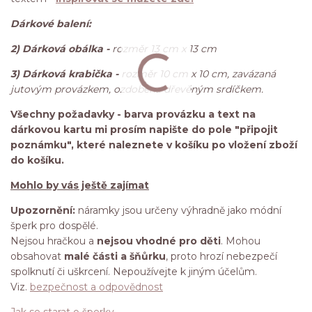
Dárkové balení:
2) Dárková obálka -
rozměr 13 cm x 13 cm
3) Dárková krabička -
rozměr 10 cm x 10 cm, zavázaná
jutovým provázkem, ozdobena dřevěným srdíčkem.
Všechny požadavky - barva provázku a text na
dárkovou kartu mi prosím napište do pole "připojit
poznámku", které naleznete v košíku po vložení zboží
do košíku.
Mohlo by vás ještě zajímat
Upozornění:
náramky jsou určeny výhradně jako módní
šperk pro dospělé.
Nejsou hračkou a
nejsou vhodné pro děti
. Mohou
obsahovat
malé části a šňůrku
, proto hrozí nebezpečí
spolknutí či uškrcení. Nepoužívejte k jiným účelům.
Viz.
bezpečnost a odpovědnost
Jak se starat o šperky