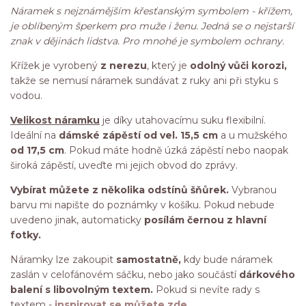
Náramek s nejznámějším křesťanským symbolem - křížem,
je oblíbeným šperkem pro muže i ženu. Jedná se o nejstarší
znak v dějinách lidstva. Pro mnohé je symbolem ochrany.
Křížek je vyrobený
z nerezu
, který je
odolný vůči korozi,
takže se nemusí náramek sundávat z ruky ani při styku s
vodou.
Velikost náramku
je díky utahovacímu suku flexibilní.
Ideální na
dámské zápěstí od vel. 15,5 cm
a u mužského
od 17,5 cm
. Pokud máte hodně úzká zápěstí nebo naopak
široká zápěstí, uveďte mi jejich obvod do zprávy.
Vybírat můžete z několika odstínů šňůrek.
Vybranou
barvu mi napište do poznámky v košíku. Pokud nebude
uvedeno jinak, automaticky
posílám černou z hlavní
fotky.
Náramky lze zakoupit
samostatně,
kdy bude náramek
zaslán v celofánovém sáčku, nebo jako součástí
dárkového
balení s libovolným textem.
Pokud si nevíte rady s
textem -
inspirovat se můžete zde.