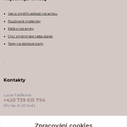
Jak si změřit velikost náramku
Používané materiály
Péče o náramky
Chci změnit text nebo dárek
Texty na dárkové karty
,
Kontakty
Lucie Fárlíková
+420 739 615 794
(Po-Ne, 8-20 hod.)
darkovekartyodlu@gmail.com
Zpracování cookies