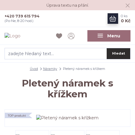
Úprava textu na přání.
+420 739 615 794
0
ks
0 Kč
(Po-Ne, 8-20 hod.)
Menu
Hledat
Úvod
Náramky
Pletený náramek s křížkem
Pletený náramek s
křížkem
TOP produkt