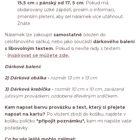
15,5 cm
a
pánský od 17, 5 cm
. Pokud má
obdarovaný úzké zápěstí, prosím o informaci,
změnším pletení, aby šel náramek více utáhnout.
Znáte
Náramek lze zakoupit
samostatně
(vložen do
celofánového sáčku), nebo jako součástí
dárkového balení
s libovolným textem.
Pokud si nevíte rady s textem
-
inspirovat se můžete zde.
Dárkové balení:
2) Dárková obálka -
rozměr 13 cm x 13 cm
3) Dárková krabička -
rozměr 10 cm x 10 cm, zavázaná
jutovým provázkem, ozdobena dřevěným srdíčkem.
K
am napsat barvu provázku a text, který si přejete
napsat na kartu?
Po vložení zboží do košíku, najdete v
košíku políčko
"připojit poznámku",
kam mi napište vaše
požadavky.
Co by vás ještě mohlo zajímat: