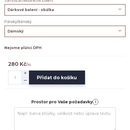
Samostatně/dárkové balení
Pánský/dámský
Nejsme plátci DPH
280 Kč
/
ks
Přidat do košíku
Prostor pro Vaše požadavky
i