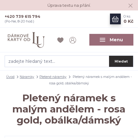
Úprava textu na přání.
+420 739 615 794
0
ks
0 Kč
(Po-Ne, 8-20 hod.)
Menu
Hledat
Úvod
Náramky
Pletené náramky
Pletený náramek s malým andělem -
rosa gold, obálka/dámský
Pletený náramek s
malým andělem - rosa
gold, obálka/dámský