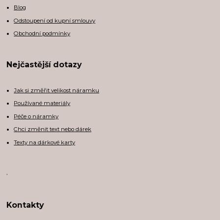
Blog
Odstoupení od kupní smlouvy
Obchodní podmínky
Nejčastější dotazy
Jak si změřit velikost náramku
Používané materiály
Péče o náramky
Chci změnit text nebo dárek
Texty na dárkové karty
,
Kontakty