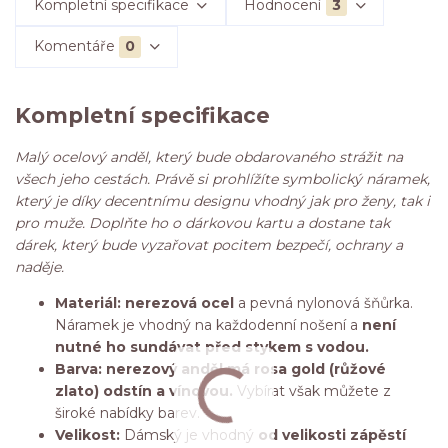
Kompletní specifikace
Hodnocení
3
Komentáře
0
Kompletní specifikace
Malý ocelový anděl, který bude obdarovaného strážit na
všech jeho cestách. Právě si prohlížíte symbolický náramek,
který je díky decentnímu designu vhodný jak pro ženy, tak i
pro muže. Doplňte ho o dárkovou kartu a dostane tak
dárek, který bude vyzařovat pocitem bezpečí, ochrany a
naděje.
Materiál: nerezová ocel
a pevná nylonová šňůrka.
Náramek je vhodný na každodenní nošení a
není
nutné ho sundávat před stykem s vodou.
Barva: nerezový anděl má rosa gold (růžové
zlato) odstín a vínovou.
Vybírat však můžete z
široké nabídky barev.
Velikost:
Dámský je vhodný
od velikosti zápěstí