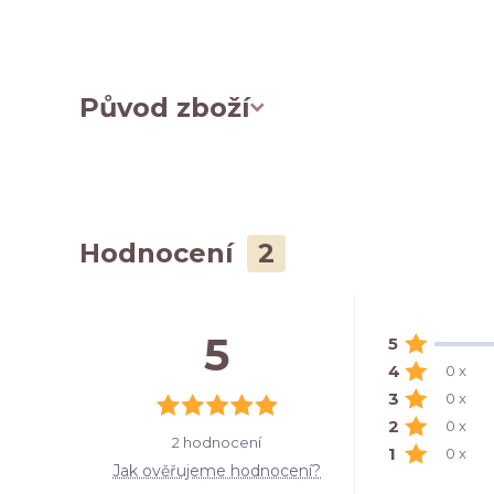
Původ zboží
Hodnocení
2
5
5
4
0 x
3
0 x
2
0 x
2 hodnocení
1
0 x
Jak ověřujeme hodnocení?