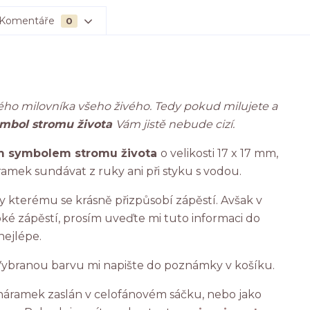
Komentáře
0
ho milovníka všeho živého. Tedy pokud milujete a
mbol stromu života
Vám jistě nebude cizí.
 symbolem stromu života
o velikosti 17 x 17 mm,
áramek sundávat z ruky ani při styku s vodou.
y kterému se krásně přizpůsobí zápěstí. Avšak v
é zápěstí, prosím uveďte mi tuto informaci do
nejlépe.
ybranou barvu mi napište do poznámky v košíku.
áramek zaslán v celofánovém sáčku, nebo jako