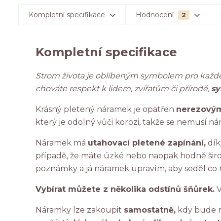
Kompletní specifikace
Hodnocení
2
Kompletní specifikace
Strom života je oblíbeným symbolem pro každé
chováte respekt k lidem, zvířatům či přírodě,
sy
Krásný pletený náramek je opatřen
nerezovým
který je odolný vůči korozi, takže se nemusí n
Náramek má
utahovací pletené zapínání,
dík
případě, že máte úzké nebo naopak hodně širok
poznámky a já náramek upravím, aby seděl co 
Vybírat můžete z několika odstínů šňůrek.
V
Náramky lze zakoupit
samostatně,
kdy bude n