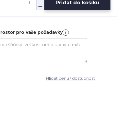
Přidat do košíku
rostor pro Vaše požadavky
i
Hlídat cenu / dostupnost