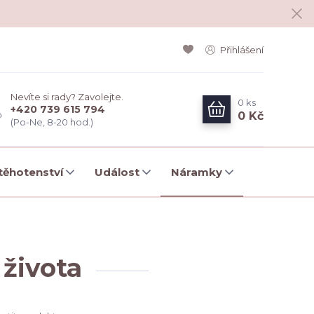
Přihlášení
Nevíte si rady? Zavolejte.
0
ks
+420 739 615 794
0 Kč
(Po-Ne, 8-20 hod.)
ěhotenství
Událost
Náramky
života