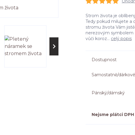
Ohodno
Strom života je oblíbe
Tedy pokud milujete a c
stromu života Vám jistě
nerezovým symbolem str
vůči koroz...
celý popis
Dostupnost
Samostatně/dárkové
Pánský/dámský
Nejsme plátci DPH