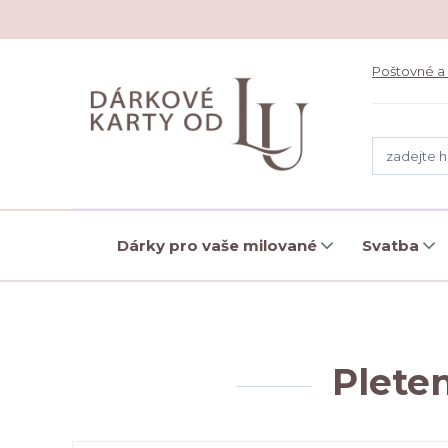
Poštovné a
Dárky pro vaše milované
Svatba
Plete