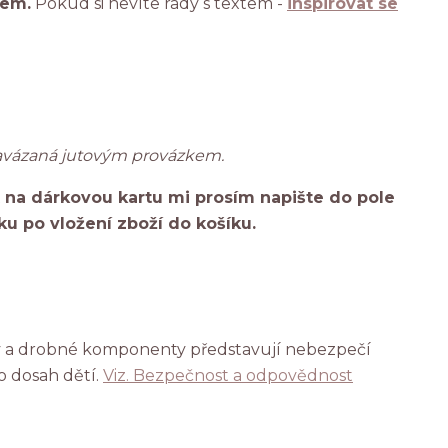
tem.
Pokud si nevíte rady s textem -
inspirovat se
zavázaná jutovým provázkem.
 na dárkovou kartu mi prosím napište do pole
ku po vložení zboží do košíku.
ky a drobné komponenty představují nebezpečí
o dosah dětí.
Viz. Bezpečnost a odpovědnost