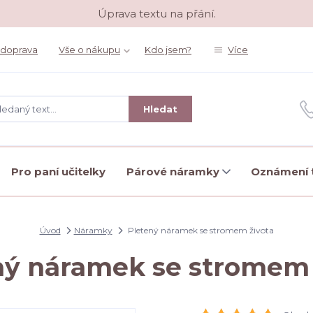
Úprava textu na přání.
 doprava
Vše o nákupu
Kdo jsem?
Více
Hledat
Pro paní učitelky
Párové náramky
Oznámení t
Úvod
Náramky
Pletený náramek se stromem života
ný náramek se stromem 