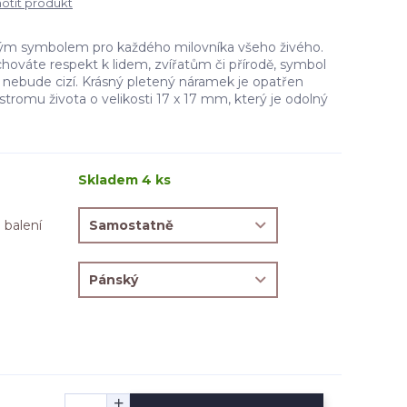
tit produkt
ným symbolem pro každého milovníka všeho živého.
hováte respekt k lidem, zvířatům či přírodě, symbol
 nebude cizí. Krásný pletený náramek je opatřen
omu života o velikosti 17 x 17 mm, který je odolný
Skladem 4 ks
 balení