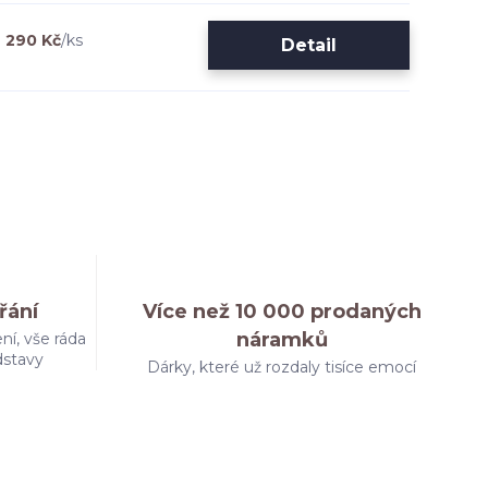
290 Kč
/
ks
Detail
řání
Více než 10 000 prodaných
náramků
ní, vše ráda
dstavy
Dárky, které už rozdaly tisíce emocí