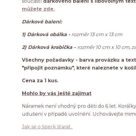
součástí
dárkového balení s libovolným tex
můžete zde.
Dárkové balení:
1) Dárková obálka -
rozměr 13 cm x 13 cm
2) Dárková krabička -
rozměr 10 cm x 10 cm, 
Všechny požadavky - barva provázku a text
"připojit poznámku", které naleznete v koší
Cena za 1 kus.
Mohlo by vás ještě zajímat
Náramek není vhodný pro děti do 6 let. Korál
udušení v případě uvolnění. Uchovávejte mim
Jak se o šperk starat.