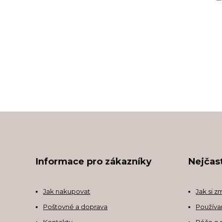
Informace pro zákazníky
Nejčast
Jak nakupovat
Jak si z
Poštovné a doprava
Používa