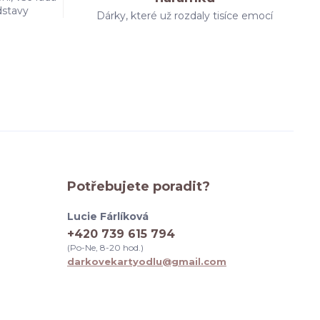
dstavy
Dárky, které už rozdaly tisíce emocí
Potřebujete poradit?
Lucie Fárlíková
+420 739 615 794
(Po-Ne, 8-20 hod.)
darkovekartyodlu@gmail.com