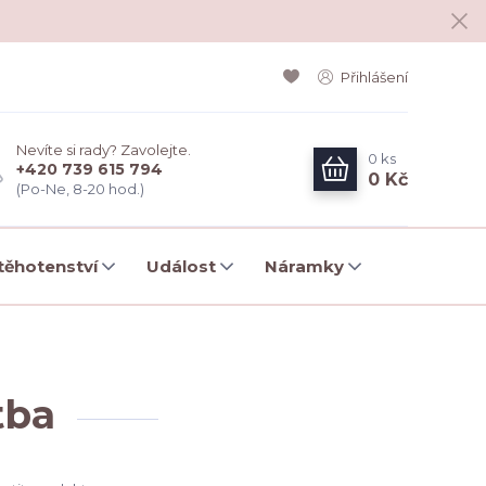
Přihlášení
Nevíte si rady? Zavolejte.
0
ks
+420 739 615 794
0 Kč
(Po-Ne, 8-20 hod.)
ěhotenství
Událost
Náramky
tba