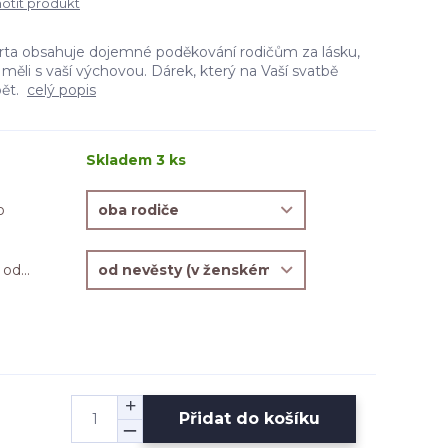
tit produkt
arta obsahuje dojemné poděkování rodičům za lásku,
u měli s vaší výchovou. Dárek, který na Vaší svatbě
bět.
celý popis
Skladem 3 ks
o
od...
Přidat do košíku