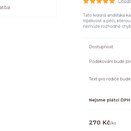
Ohodno
Tato krásná andělská k
trpělivost a péči, ktero
nemůže rozhodně chy
Dostupnost
Poděkování bude pr
Text pro rodiče bude 
Nejsme plátci DPH
270 Kč
/
ks