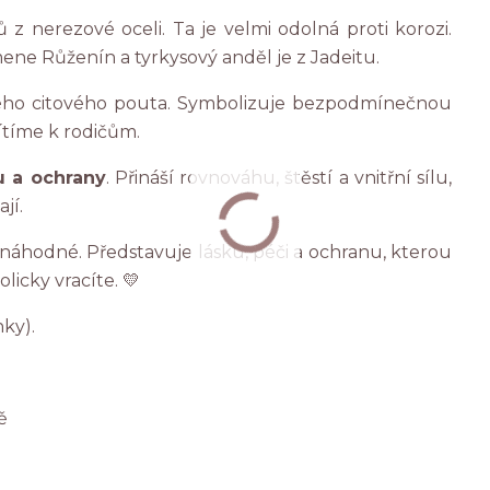
z nerezové oceli. Ta je velmi odolná proti korozi.
ene Růženín a tyrkysový anděl je z Jadeitu.
ého citového pouta. Symbolizuje bezpodmínečnou
ítíme k rodičům.
u a ochrany
. Přináší rovnováhu, štěstí a vnitřní sílu,
jí.
náhodné. Představuje lásku, péči a ochranu, kterou
licky vracíte. 💛
nky).
ě