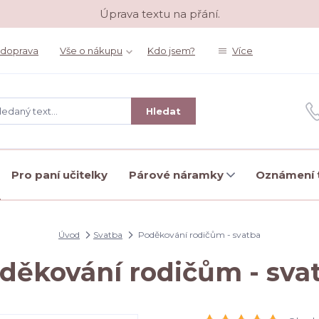
Úprava textu na přání.
 doprava
Vše o nákupu
Kdo jsem?
Více
Hledat
Pro paní učitelky
Párové náramky
Oznámení t
Úvod
Svatba
Poděkování rodičům - svatba
děkování rodičům - sva