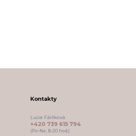
Kontakty
Lucie Fárlíková
+420 739 615 794
(Po-Ne, 8-20 hod.)