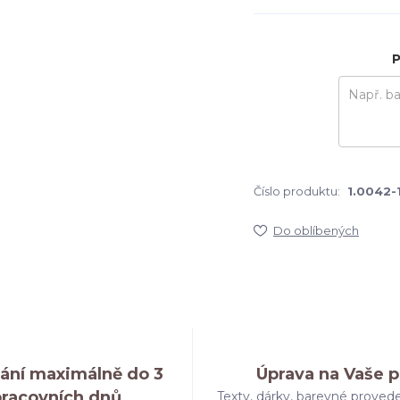
P
Číslo produktu:
1.0042-
Do oblíbených
ání maximálně do 3
Úprava na Vaše p
pracovních dnů
Texty, dárky, barevné provede