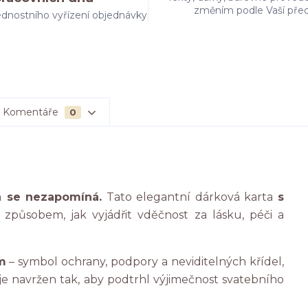
změním podle Vaší pře
dnostního vyřízení objednávky
Komentáře
0
rá se nezapomíná.
Tato elegantní dárková karta
s
způsobem, jak vyjádřit vděčnost za lásku, péči a
m
– symbol ochrany, podpory a neviditelných křídel,
l je navržen tak, aby podtrhl výjimečnost svatebního