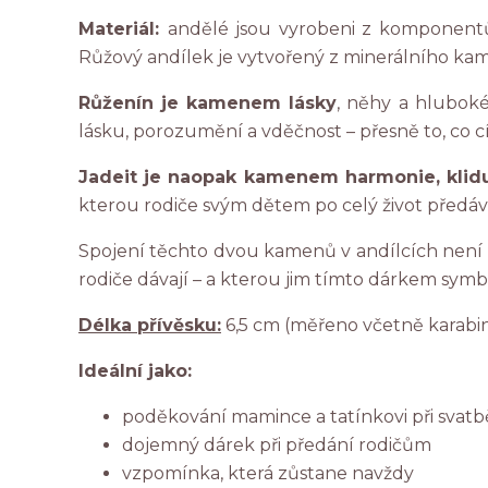
Materiál:
andělé jsou vyrobeni z komponentů 
Růžový andílek je vytvořený z minerálního kam
Růženín je kamenem lásky
, něhy a hlubok
lásku, porozumění a vděčnost – přesně to, co c
Jadeit je naopak kamenem harmonie, klid
kterou rodiče svým dětem po celý život předáva
Spojení těchto dvou kamenů v andílcích není 
rodiče dávají – a kterou jim tímto dárkem symbo
Délka přívěsku:
6,5 cm (měřeno včetně karabi
Ideální jako:
poděkování mamince a tatínkovi při svatb
dojemný dárek při předání rodičům
vzpomínka, která zůstane navždy