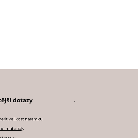
ější dotazy
,
měřit velikost náramku
né materiály