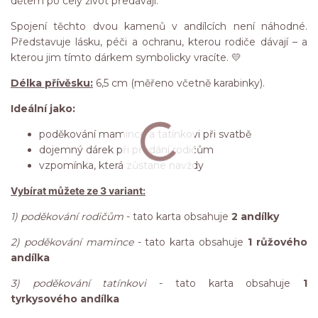
dětem po celý život předávají.
Spojení těchto dvou kamenů v andílcích není náhodné.
Představuje lásku, péči a ochranu, kterou rodiče dávají – a
kterou jim tímto dárkem symbolicky vracíte. 💛
Délka přívěsku:
6,5 cm (měřeno včetně karabinky).
Ideální jako:
poděkování mamince a tatínkovi při svatbě
dojemný dárek při předání rodičům
vzpomínka, která zůstane navždy
Vybírat můžete ze 3 variant:
1) poděkování rodičům
- tato karta obsahuje
2 andílky
2) poděkování mamince
- tato karta obsahuje
1 růžového
andílka
3) poděkování tatínkovi
- tato karta obsahuje
1
tyrkysového andílka