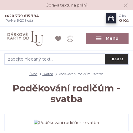
Úprava textu na přání.
+420 739 615 794
0
ks
0 Kč
(Po-Ne, 8-20 hod.)
Menu
Hledat
Úvod
Svatba
Poděkování rodičům - svatba
Poděkování rodičům -
svatba