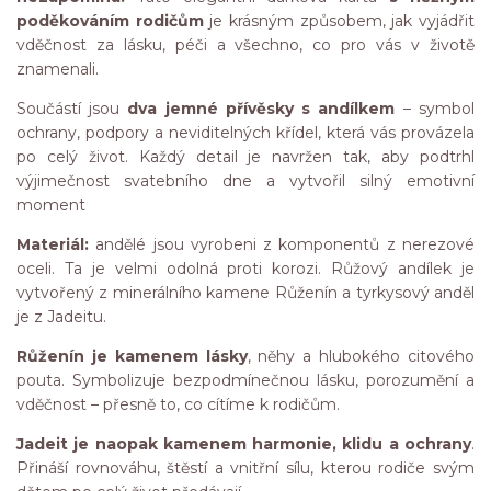
poděkováním rodičům
je krásným způsobem, jak vyjádřit
vděčnost za lásku, péči a všechno, co pro vás v životě
znamenali.
Součástí jsou
dva jemné přívěsky s andílkem
– symbol
ochrany, podpory a neviditelných křídel, která vás provázela
po celý život. Každý detail je navržen tak, aby podtrhl
výjimečnost svatebního dne a vytvořil silný emotivní
moment
Materiál:
andělé jsou vyrobeni z komponentů z nerezové
oceli. Ta je velmi odolná proti korozi. Růžový andílek je
vytvořený z minerálního kamene Růženín a tyrkysový anděl
je z Jadeitu.
Růženín je kamenem lásky
, něhy a hlubokého citového
pouta. Symbolizuje bezpodmínečnou lásku, porozumění a
vděčnost – přesně to, co cítíme k rodičům.
Jadeit je naopak kamenem harmonie, klidu a ochrany
.
Přináší rovnováhu, štěstí a vnitřní sílu, kterou rodiče svým