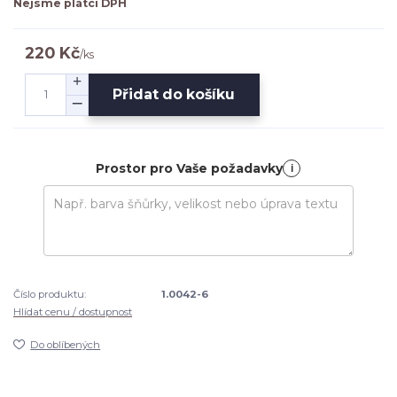
Nejsme plátci DPH
220 Kč
/
ks
Přidat do košíku
Prostor pro Vaše požadavky
i
Číslo produktu:
1.0042-6
Hlídat cenu / dostupnost
Do oblíbených