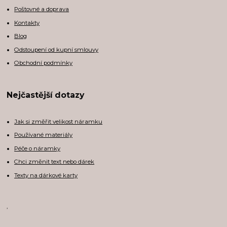
Poštovné a doprava
Kontakty
Blog
Odstoupení od kupní smlouvy
Obchodní podmínky
Nejčastější dotazy
Jak si změřit velikost náramku
Používané materiály
Péče o náramky
Chci změnit text nebo dárek
Texty na dárkové karty
,