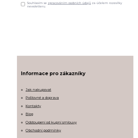
Souhlasím se
zpracováním osobních údajů
za účelem rozesílky
newsletteru.
Informace pro zákazníky
Jak nakupovat
Poštovné a doprava
Kontakty
Blog
Odstoupení od kupní smlouvy
Obchodní podmínky