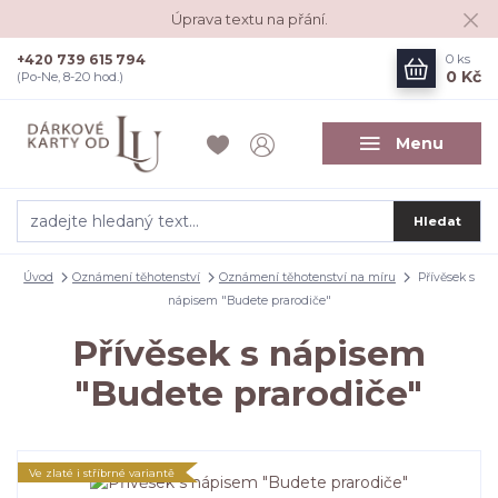
Úprava textu na přání.
+420 739 615 794
0
ks
0 Kč
(Po-Ne, 8-20 hod.)
Menu
Hledat
Úvod
Oznámení těhotenství
Oznámení těhotenství na míru
Přívěsek s
nápisem "Budete prarodiče"
Přívěsek s nápisem
"Budete prarodiče"
Ve zlaté i stříbrné variantě