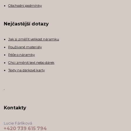
Obchodní podmínky
Nejčastější dotazy
Jak si změřit velikost náramku
Používané materiály
Péče o náramky
Chci změnit text nebo dárek
Texty na dárkové karty
,
Kontakty
Lucie Fárlíková
+420 739 615 794