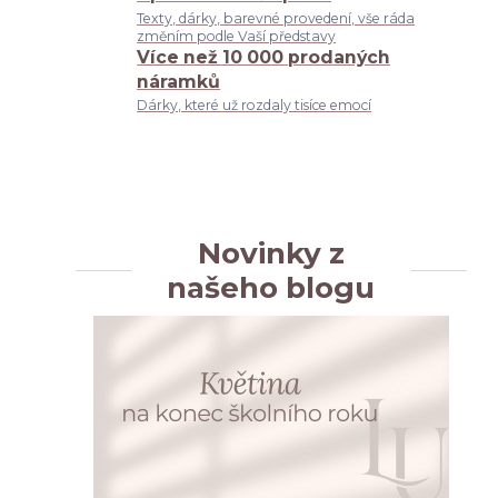
Texty, dárky, barevné provedení, vše ráda
změním podle Vaší představy
Více než 10 000 prodaných
náramků
Dárky, které už rozdaly tisíce emocí
Novinky z
našeho blogu