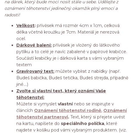
na dárek, který bude moci nosit stále u sebe. Udělejte z
oznámení těhotenství jedinečný okamžik plný emocí a
radosti!
Velikost
:
přívěsek má rozměr 4cm x 1cm, celková
délka včetně kroužku je 7cm. Materiál je nerezová
ocel.
Dárkové balení:
přívěsek je vložený do látkového
pytlíku a to celé je navíc zabalené v papírové krabičce.
Součástí krabičky je i dárková karta s vámi vybraným
textem
Gravírovaný text:
můžete vybírat z nabídky (např.
Budeš babička, Budeš tetička, Budeš strejda, případně
jiné....)
Zvolte si vlastní text, který oznámí Vaše
těhotenství:
Můžete si vymyslet
vlastní
nebo se inspirujte v
článcích
Oznámení těhotenství rodině
,
Oznámení
těhotenství partnerovi
.
Text, který si přejete uvést
na kartu, napíšete do
speciálního políčka
, které
najdete v košíku pod vámi vybraným produktem. (viz.