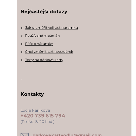
Nejčastější dotazy
Jak si změřit velikost náramku
Používané materiály
Péče o náramky
Chci změnit text nebo dárek
Texty na dárkové karty
,
Kontakty
Lucie Fárlíková
+420 739 615 794
(Po-Ne, 8-20 hod.)
darkovekartyodlu@gmail.com