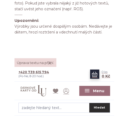
foto). Pokud jste vybrala nějaký z již hotových textů,
stačí uvést jeho označení (např. RO3).
------
Upozornění:
Výrobky jsou určené dospělým osobám. Nedávejte je
dětem, hrozí roztržení a vdechnutí malých částí.
Úprava textu na přání.
+420 739 615 794
0
ks
0 Kč
(Po-Ne, 8-20 hod.)
Menu
Hledat