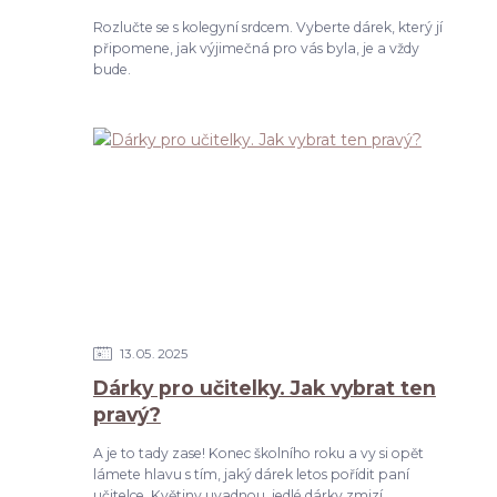
Rozlučte se s kolegyní srdcem. Vyberte dárek, který jí
připomene, jak výjimečná pro vás byla, je a vždy
bude.
13
05
2025
Dárky pro učitelky. Jak vybrat ten
pravý?
A je to tady zase! Konec školního roku a vy si opět
lámete hlavu s tím, jaký dárek letos pořídit paní
učitelce. Květiny uvadnou, jedlé dárky zmizí... ...