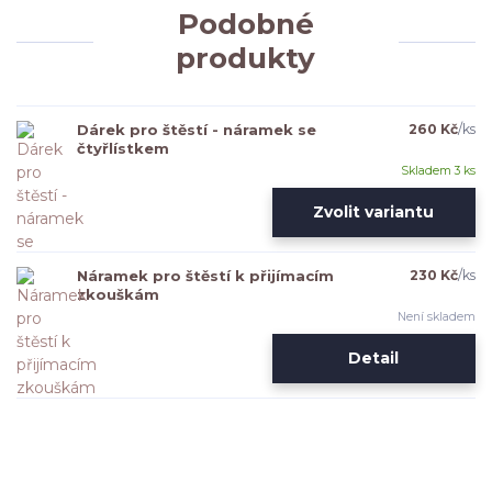
Podobné
produkty
Dárek pro štěstí - náramek se
260 Kč
/
ks
čtyřlístkem
Skladem 3 ks
Zvolit variantu
Náramek pro štěstí k přijímacím
230 Kč
/
ks
zkouškám
Není skladem
Detail