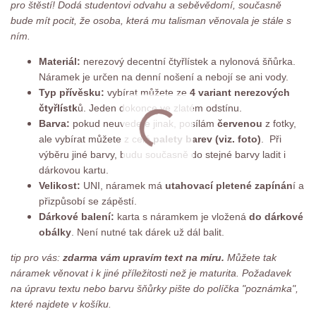
pro štěstí! Dodá studentovi odvahu a seběvědomí, současně
bude mít pocit, že osoba, která mu talisman věnovala je stále s
ním.
Materiál:
nerezový decentní čtyřlístek a nylonová šňůrka.
Náramek je určen na denní nošení a nebojí se ani vody.
Typ přívěsku:
vybírat můžete ze
4 variant nerezových
čtyřlístk
ů. Jeden dokonce ve zlatém odstínu.
Barva:
pokud neuvedete jinak, posílám
červenou
z fotky,
ale vybírat můžete z celé
palety barev (viz. foto)
. Při
výběru jiné barvy, budu současně do stejné barvy ladit i
dárkovou kartu.
Velikost:
UNI, náramek má
utahovací pletené zapínán
í a
přizpůsobí se zápěstí.
Dárkové balení:
karta s náramkem je vložená
do dárkové
obálky
. Není nutné tak dárek už dál balit.
tip pro vás:
zdarma vám upravím text na míru.
Můžete tak
náramek věnovat i k jiné příležitosti než je maturita. Požadavek
na úpravu textu nebo barvu šňůrky pište do políčka "poznámka",
které najdete v košíku.