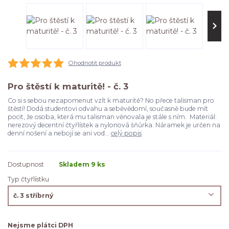
Ohodnotit produkt
Pro štěstí k maturitě! - č. 3
Co si s sebou nezapomenut vzít k maturitě? No přece talisman pro
štěstí! Dodá studentovi odvahu a seběvědomí, současně bude mít
pocit, že osoba, která mu talisman věnovala je stále s ním. Materiál:
nerezový decentní čtyřlístek a nylonová šňůrka. Náramek je určen na
denní nošení a nebojí se ani vod...
celý popis
Dostupnost
Skladem 9 ks
Typ čtyřlístku
Nejsme plátci DPH