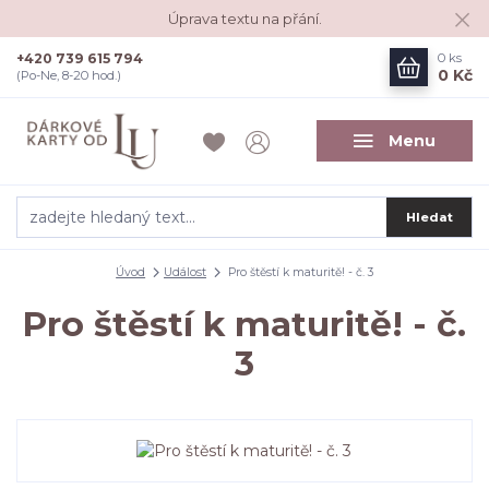
Úprava textu na přání.
+420 739 615 794
0
ks
0 Kč
(Po-Ne, 8-20 hod.)
Menu
Hledat
Úvod
Událost
Pro štěstí k maturitě! - č. 3
Pro štěstí k maturitě! - č.
3