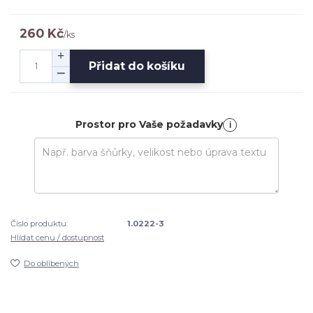
260 Kč
/
ks
Přidat do košíku
Prostor pro Vaše požadavky
i
Číslo produktu:
1.0222-3
Hlídat cenu / dostupnost
Do oblíbených