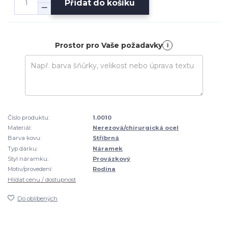
Přidat do košíku
Prostor pro Vaše požadavky
i
Číslo produktu:
1.0010
Materiál:
Nerezová/chirurgická ocel
Barva kovu:
Stříbrná
Typ dárku:
Náramek
Styl náramku:
Provázkový
Motiv/provedení:
Rodina
Hlídat cenu / dostupnost
Do oblíbených