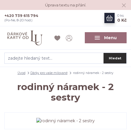
Úprava textu na přání.
+420 739 615 794
0
ks
0 Kč
(Po-Ne, 8-20 hod.)
Menu
Hledat
Úvod
Dárky pro vaše milované
rodinný náramek - 2 sestry
rodinný náramek - 2
sestry