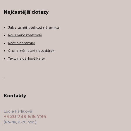
Nejčastější dotazy
Jak si změřit velikost náramku
Používané materiály
Péče o náramky
Chci změnit text nebo dárek
Texty na dárkové karty
,
Kontakty
Lucie Fárlíková
+420 739 615 794
(Po-Ne, 8-20 hod.)