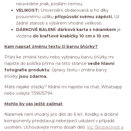
neuvedete jinak, posílám černou.
VELIKOST:
Univerzální, obdarovaná si ho díky
posuvnému uzlíku
přizpůsobí svému zápěstí.
Už
žádné starosti s výběrem vhodné velikosti.
DÁRKOVÉ BALENÍ: dárková karta s náramkem
je
vložena
do kraftové krabičky 10 cm x 10 cm
.
Kam napsat změnu textu či barvu šňůrky?
Přání ke změně textu nebo vybranou barvu šňůrky mi
napište do políčka přímo na této stránce
vedle hlavní
fotografie produktu
. Úpravy textu i změna barvy
šňůrky
jsou zdarma.
Máte nějaké otázky? Klidně mi napište na chat, Whatsapp
nebo volejte 739615794
Mohlo by vás ještě zajímat
Náramek není vhodný pro děti do 6 let. Korálky a drobné
komponenty představují nebezpečí udušení v případě
uvolnění. Uchovávejte mimo dosah dětí.
Viz. Bezpečnost a