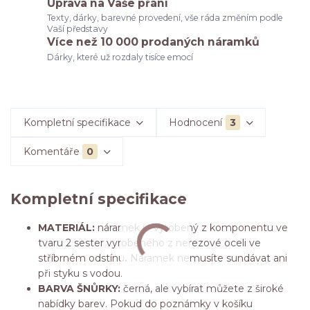
Úprava na Vaše přání
Texty, dárky, barevné provedení, vše ráda změním podle
Vaší představy
Více než 10 000 prodaných náramků
Dárky, které už rozdaly tisíce emocí
Kompletní specifikace
Hodnocení
3
Komentáře
0
Kompletní specifikace
MATERIÁL:
náramek je vyrobený z komponentu ve
tvaru 2 sester vyrobeného z nerezové oceli ve
stříbrném odstínu
.
Náramek nemusíte sundávat ani
při styku s vodou.
BARVA ŠNŮRKY:
černá, ale vybírat můžete z široké
nabídky barev. Pokud do poznámky v košíku