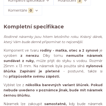
Kompletní specifikace
Hodnocení
3
Komentáře
0
Kompletní specifikace
Rodinné náramky jsou hitem letošního roku. Krásný dárek,
který Vám bude denně připomínat to nejcenější.
Komponent ve tvaru
rodiny - matka, otec a 2 synové
je
vyroben
z nerezu
. Díky tomu
nemusíte náramek
sundávat z ruky,
může přijít do styku s vodou. Rozměr
25mm x 13 mm. Na náramek byla použita silná
nylonová
šňůrka
.
Zapínání je pletené
- postuvné, takže si
ho
přizpůsobíte svému zápěstí.
Vybírat lze z
několika barevných variant šňůrek. Pokud
nebude uvedeno v poznámce jinak, bude mít náramek
černou šňůrku.
Náramek lze zakoupit
samostatně,
kdy bude náramek