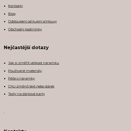
Kontakty
Blog
Odstoupení od kupní smlouvy
Obchodní podmínky
Nejčastější dotazy
Jak si změřit velikost náramku
Používané materiály
Péče o náramky
Chci změnit text nebo dárek
Texty na dárkové karty
,