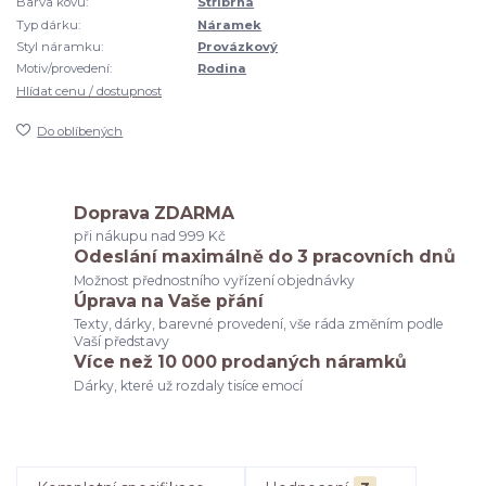
Barva kovu:
Stříbrná
Typ dárku:
Náramek
Styl náramku:
Provázkový
Motiv/provedení:
Rodina
Hlídat cenu / dostupnost
Do oblíbených
Doprava ZDARMA
při nákupu nad 999 Kč
Odeslání maximálně do 3 pracovních dnů
Možnost přednostního vyřízení objednávky
Úprava na Vaše přání
Texty, dárky, barevné provedení, vše ráda změním podle
Vaší představy
Více než 10 000 prodaných náramků
Dárky, které už rozdaly tisíce emocí