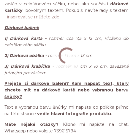
zaslán v celofánovém sáčku, nebo jako součástí
dárkové
kartičky
libovolným textem. Pokud si nevíte rady s textem
-
inspirovat se můžete zde.
Dárkové balení:
1) Dárková karta -
rozměr cca 7,5 x 12 cm, vloženo do
celofánového sáčku
2) Dárková obálka -
rozměr 13 cm x 13 cm
3) Dárková krabička -
rozměr 10 cm x 10 cm, zavázaná
jutovým provázkem.
Přejete si dárkové balení? Kam napsat text, který
chcete mít na dárkové kartě nebo vybranou barvu
šňůrky?
Text a vybranou barvu šňůrky mi napište do políčka přímo
na této stránce
vedle hlavní fotografie produktu
.
Máte nějaké otázky?
Klidně mi napište na chat,
Whatsapp nebo volejte 739615794