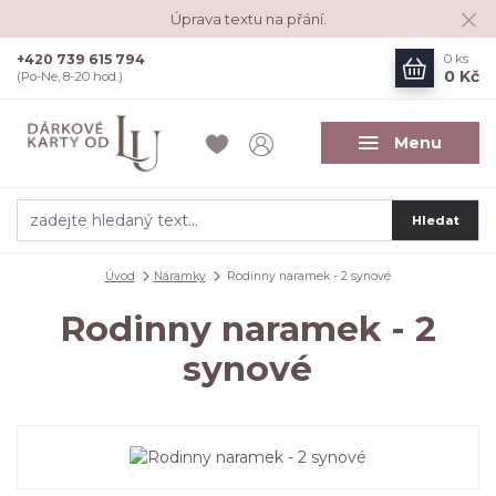
Úprava textu na přání.
+420 739 615 794
0
ks
0 Kč
(Po-Ne, 8-20 hod.)
Menu
Hledat
Úvod
Náramky
Rodinny naramek - 2 synové
Rodinny naramek - 2
synové