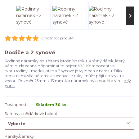
Ohodnotit produkt
Rodiče a 2 synové
Rodinné náramky jsou hitem letošního roku. Krásný dárek, který
Vám bude denně připomínat to nejcenější. Komponent ve
tvaru rodiny - matka, otec a 2 synové je vyroben z nerezu. Díky
tomu nemusíte náramek sundávat z ruky, může přijít do styku s
vodou. Rozměr 25mm x 13 mm. Na náramek byla použita siln...
celý
popis
Dostupnost
Skladem 30 ks
Samostatně/dárkové balení
Pánský/dámský