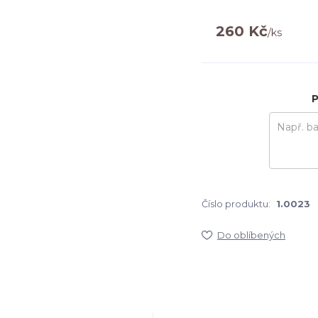
260 Kč
/
ks
P
Číslo produktu:
1.0023
Do oblíbených