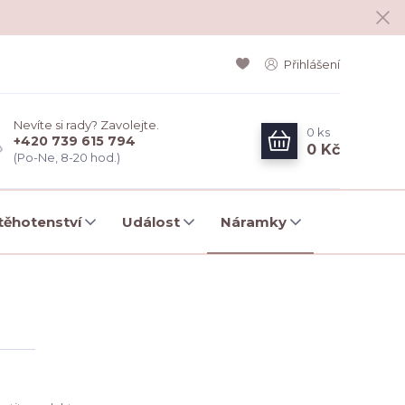
Přihlášení
Nevíte si rady? Zavolejte.
0
ks
+420 739 615 794
0 Kč
(Po-Ne, 8-20 hod.)
ěhotenství
Událost
Náramky