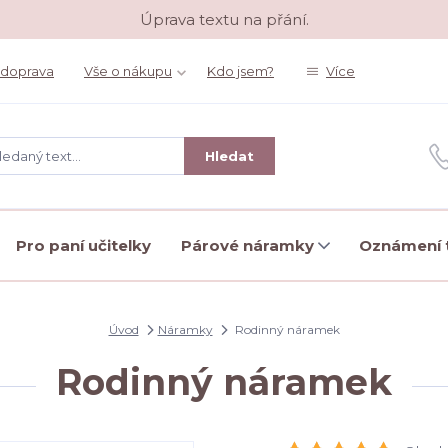
Úprava textu na přání.
 doprava
Vše o nákupu
Kdo jsem?
Více
Hledat
Pro paní učitelky
Párové náramky
Oznámení t
Úvod
Náramky
Rodinný náramek
Rodinný náramek