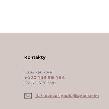
Kontakty
Lucie Fárlíková
+420 739 615 794
(Po-Ne, 8-20 hod.)
darkovekartyodlu@gmail.com