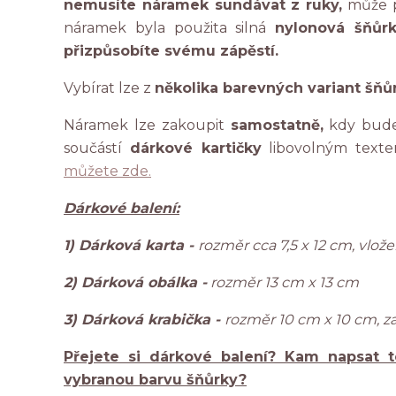
nemusíte náramek sundávat z ruky,
může p
náramek byla použita silná
nylonová šňůr
přizpůsobíte svému zápěstí.
Vybírat lze z
několika barevných variant šňů
Náramek lze zakoupit
samostatně,
kdy bude
součástí
dárkové kartičky
libovolným texte
můžete zde.
Dárkové balení:
1) Dárková karta -
rozměr cca 7,5 x 12 cm, vlo
2) Dárková obálka -
rozměr 13 cm x 13 cm
3) Dárková krabička -
rozměr 10 cm x 10 cm, 
Přejete si dárkové balení? Kam napsat t
vybranou barvu šňůrky?