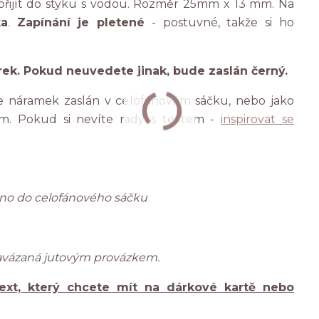
řijít do styku s vodou. Rozměr 25mm x 13 mm. Na
ka
.
Zapínání je pletené
- postuvné, takže si ho
rek. Pokud neuvedete jinak, bude zaslán černý.
 náramek zaslán v celofánovém sáčku, nebo jako
m. Pokud si nevíte rady s textem -
inspirovat se
ženo do celofánového sáčku
zavázaná jutovým provázkem.
ext, který chcete mít na dárkové kartě nebo