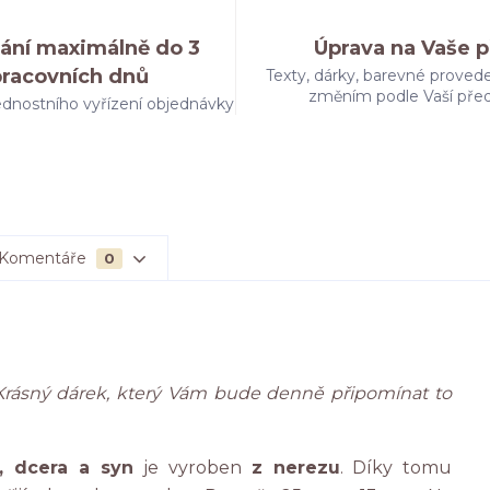
ání maximálně do 3
Úprava na Vaše p
pracovních dnů
Texty, dárky, barevné provede
změním podle Vaší pře
dnostního vyřízení objednávky
Komentáře
0
Krásný dárek, který Vám bude denně připomínat to
c, dcera a syn
je vyroben
z nerezu
. Díky tomu