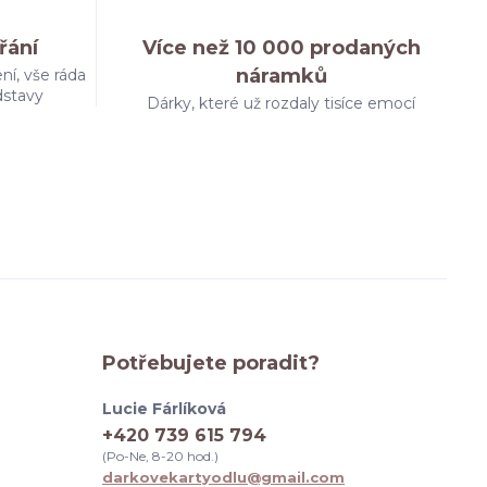
řání
Více než 10 000 prodaných
náramků
ní, vše ráda
dstavy
Dárky, které už rozdaly tisíce emocí
Potřebujete poradit?
Lucie Fárlíková
+420 739 615 794
(Po-Ne, 8-20 hod.)
darkovekartyodlu@gmail.com