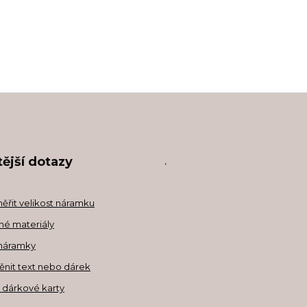
ější dotazy
,
měřit velikost náramku
né materiály
náramky
ěnit text nebo dárek
a dárkové karty