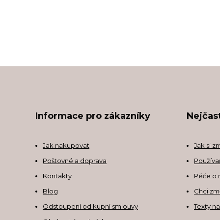
Informace pro zákazníky
Nejčast
Jak nakupovat
Jak si z
Poštovné a doprava
Používa
Kontakty
Péče o 
Blog
Chci zm
Odstoupení od kupní smlouvy
Texty n