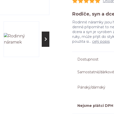
Ohodno
Rodiče, syn a dc
Rodinné náramky jsou h
denně připomínat to ne
dcera a syn je vyroben
ruky, může přijít do s
použita si...
celý popis
Dostupnost
Samostatně/dárkové
Pánský/dámský
Nejsme plátci DPH