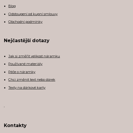
Blog
Odstoupení od kupní smlouvy
Obchodní podmínky
Nejčastější dotazy
Jak si změřit velikost náramku
Používané materiály
Péče o náramky
Chci změnit text nebo dárek
Texty na dárkové karty
,
Kontakty