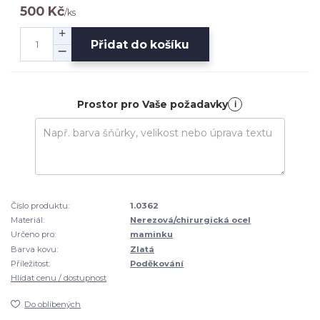
500 Kč
/
ks
Přidat do košíku
Prostor pro Vaše požadavky
i
Číslo produktu:
1.0362
Materiál:
Nerezová/chirurgická ocel
Určeno pro:
maminku
Barva kovu:
Zlatá
Příležitost:
Poděkování
Hlídat cenu / dostupnost
Do oblíbených