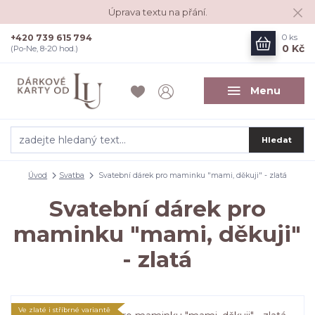
Úprava textu na přání.
+420 739 615 794
0
ks
0 Kč
(Po-Ne, 8-20 hod.)
Menu
Hledat
Úvod
Svatba
Svatební dárek pro maminku "mami, děkuji" - zlatá
Svatební dárek pro
maminku "mami, děkuji"
- zlatá
Ve zlaté i stříbrné variantě