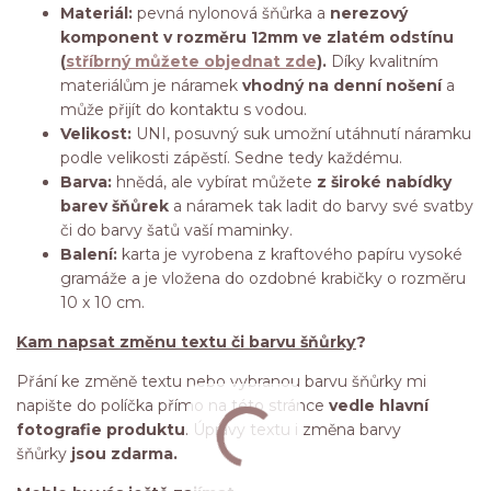
Materiál:
pevná nylonová šňůrka a
nerezový
komponent v rozměru 12mm ve zlatém odstínu
(
stříbrný můžete objednat zde
).
Díky kvalitním
materiálům je náramek
vhodný na denní nošení
a
může přijít do kontaktu s vodou.
Velikost:
UNI, posuvný suk umožní utáhnutí náramku
podle velikosti zápěstí. Sedne tedy každému.
Barva:
hnědá, ale vybírat můžete
z široké nabídky
barev šňůrek
a náramek tak ladit do barvy své svatby
či do barvy šatů vaší maminky.
Balení:
karta je vyrobena z kraftového papíru vysoké
gramáže a je vložena do ozdobné krabičky o rozměru
10 x 10 cm.
Kam napsat změnu textu či barvu šňůrky
?
Přání ke změně textu nebo vybranou barvu šňůrky mi
napište do políčka přímo na této stránce
vedle hlavní
fotografie produktu
. Úpravy textu i změna barvy
šňůrky
jsou zdarma.