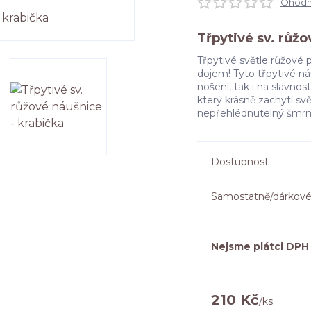
Ohodno
Třpytivé sv. růžo
Třpytivé světle růžové p
dojem! Tyto třpytivé n
nošení, tak i na slavno
který krásně zachytí s
nepřehlédnutelný šmrnc
Dostupnost
Samostatně/dárkové
Nejsme plátci DPH
210 Kč
/
ks