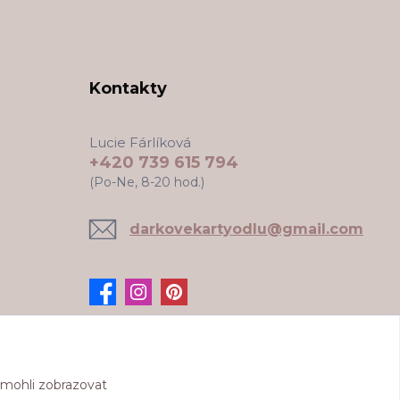
Kontakty
Lucie Fárlíková
+420 739 615 794
(Po-Ne, 8-20 hod.)
darkovekartyodlu@gmail.com
 mohli zobrazovat