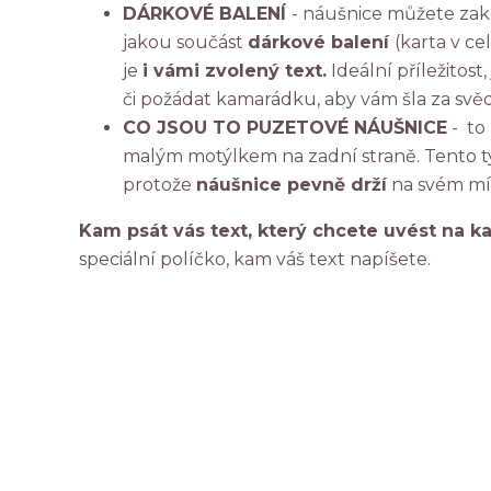
DÁRKOVÉ BALENÍ
- náušnice můžete za
jakou součást
dárkové balení
(karta v c
je
i vámi zvolený text.
Ideální příležitost
či požádat kamarádku, aby vám šla za svěd
CO JSOU TO PUZETOVÉ NÁUŠNICE
- to
malým motýlkem na zadní straně. Tento ty
protože
náušnice pevně drží
na svém mís
Kam psát vás text, který chcete uvést na k
speciální políčko, kam váš text napíšete.