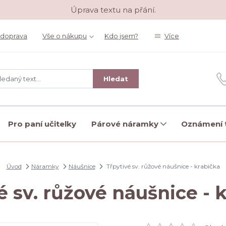
Úprava textu na přání.
 doprava
Vše o nákupu
Kdo jsem?
Více
Hledat
Pro paní učitelky
Párové náramky
Oznámení t
Úvod
Náramky
Náušnice
Třpytivé sv. růžové náušnice - krabička
é sv. růžové náušnice - 