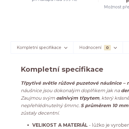
Možnost pře
Kompletní specifikace
Hodnocení
0
Kompletní specifikace
Třpytivé světle růžové puzetové náušnice – m
náušnice jsou dokonalým doplňkem jak na
den
Zaujmou svým
oslnivým třpytem
, který krás
nepřehlédnutelný šmrnc.
S průměrem 10 m
zůstaly decentní.
VELIKOST A MATERIÁL
- lůžko je vyrobe