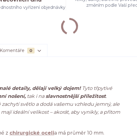
změním podle Vaší pře
dnostního vyřízení objednávky
Komentáře
0
alé detaily, dělají velký dojem!
Tyto třpytivé
ní nošení,
tak i na
slavnostnější příležitost
.
ně zachytí světlo a dodá vašemu vzhledu jemný, ale
m
mají ideální velikost – akorát, aby vynikly, a přitom
né z
chirurgické oceli
a má průměr 10 mm.