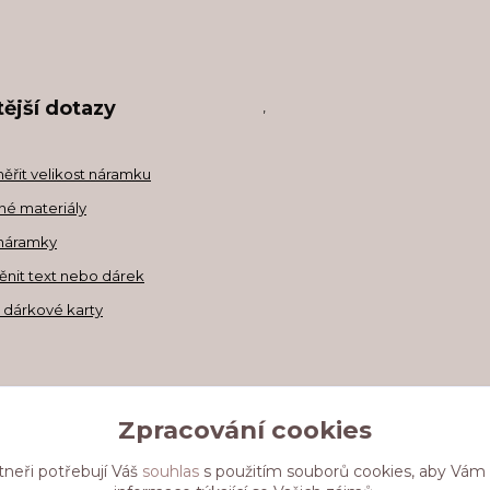
ější dotazy
,
měřit velikost náramku
né materiály
náramky
ěnit text nebo dárek
a dárkové karty
Zpracování cookies
tneři potřebují Váš
souhlas
s použitím souborů cookies, aby Vám