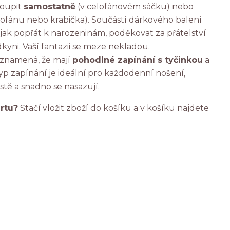
koupit
samostatně
(v celofánovém sáčku) nebo
elofánu nebo krabička). Součástí dárkového balení
, jak popřát k narozeninám, poděkovat za přátelství
kyni. Vaší fantazii se meze nekladou.
 znamená, že mají
pohodlné zapínání s tyčinkou
a
p zapínání je ideální pro každodenní nošení,
tě a snadno se nasazují.
artu?
Stačí vložit zboží do košíku a v košíku najdete