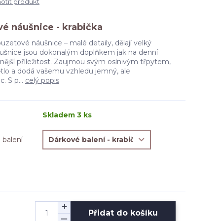
tit produkt
vé náušnice - krabička
uzetové náušnice – malé detaily, dělají velký
áušnice jsou dokonalým doplňkem jak na denní
stnější příležitost. Zaujmou svým oslnivým třpytem,
větlo a dodá vašemu vzhledu jemný, ale
. S p...
celý popis
Skladem 3 ks
 balení
Přidat do košíku