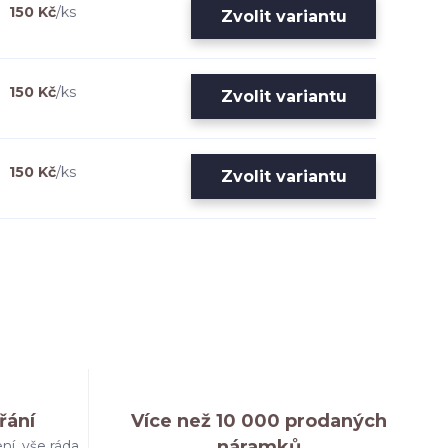
150 Kč
/
ks
Zvolit variantu
150 Kč
/
ks
Zvolit variantu
150 Kč
/
ks
Zvolit variantu
řání
Více než 10 000 prodaných
náramků
ní, vše ráda