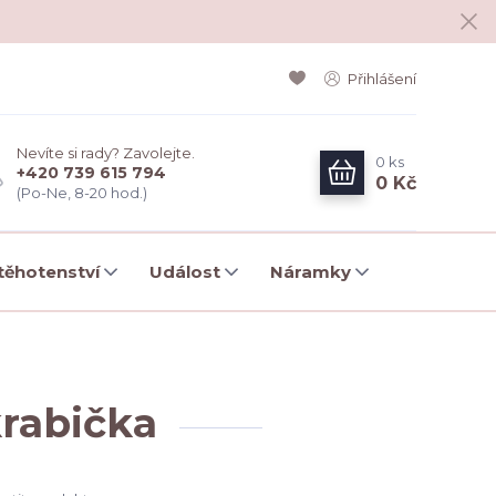
Přihlášení
Nevíte si rady? Zavolejte.
0
ks
+420 739 615 794
0 Kč
(Po-Ne, 8-20 hod.)
ěhotenství
Událost
Náramky
krabička