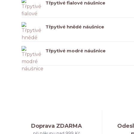
Třpytivé fialové náušnice
Třpytivé hnědé náušnice
Třpytivé modré náušnice
Doprava ZDARMA
Odesl
při nákupu nad 999 Kč