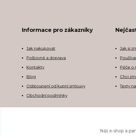
Informace pro zákazníky
Nejčast
Jak nakupovat
Jak si z
Poštovné a doprava
Používa
Kontakty
Péče o 
Blog
Chci zm
Odstoupení od kupní smlouvy
Texty n
Obchodní podmínky
Náš e-shop a par