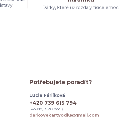
dstavy
Dárky, které už rozdaly tisíce emocí
Potřebujete poradit?
Lucie Fárlíková
+420 739 615 794
(Po-Ne, 8-20 hod.)
darkovekartyodlu@gmail.com