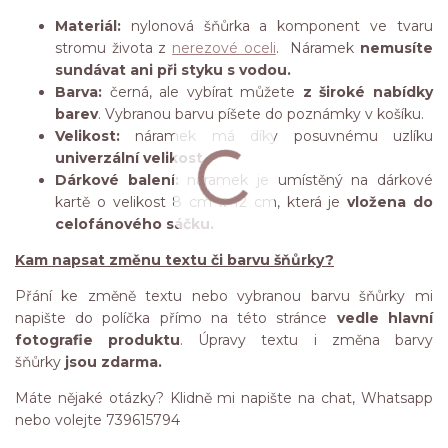
Materiál:
nylonová šňůrka a komponent ve tvaru
stromu života z
nerezové oceli
. Náramek
nemusíte
sundávat ani při styku s vodou.
Barva:
černá, ale vybírat můžete
z široké nabídky
barev
. Vybranou barvu píšete do poznámky v košíku.
Velikost:
náramek má díky posuvnému uzlíku
univerzální velikost.
Dárkové balení:
náramek je umístěný na dárkové
kartě o velikost 8 cm x 12 cm, která je
vložena do
celofánového sáčku.
Kam napsat změnu textu či barvu šňůrky?
Přání ke změně textu nebo vybranou barvu šňůrky mi
napište do políčka přímo na této stránce
vedle hlavní
fotografie produktu
. Úpravy textu i změna barvy
šňůrky
jsou zdarma.
Máte nějaké otázky? Klidně mi napište na chat, Whatsapp
nebo volejte 739615794