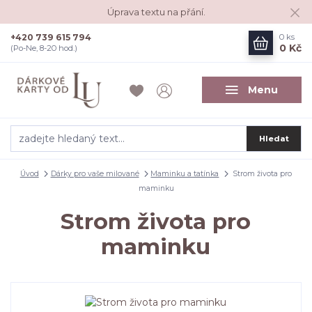
Úprava textu na přání.
+420 739 615 794
0
ks
0 Kč
(Po-Ne, 8-20 hod.)
Menu
Hledat
Úvod
Dárky pro vaše milované
Maminku a tatínka
Strom života pro
maminku
Strom života pro
maminku