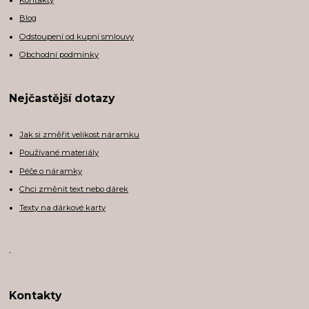
Blog
Odstoupení od kupní smlouvy
Obchodní podmínky
Nejčastější dotazy
Jak si změřit velikost náramku
Používané materiály
Péče o náramky
Chci změnit text nebo dárek
Texty na dárkové karty
,
Kontakty