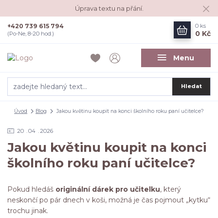
Úprava textu na přání.
+420 739 615 794
0
ks
0 Kč
(Po-Ne, 8-20 hod.)
Menu
Hledat
Úvod
Blog
Jakou květinu koupit na konci školního roku paní učitelce?
20
04
2026
Jakou květinu koupit na konci
školního roku paní učitelce?
Pokud hledáš
originální dárek pro učitelku
, který
neskončí po pár dnech v koši, možná je čas pojmout „kytku“
trochu jinak.