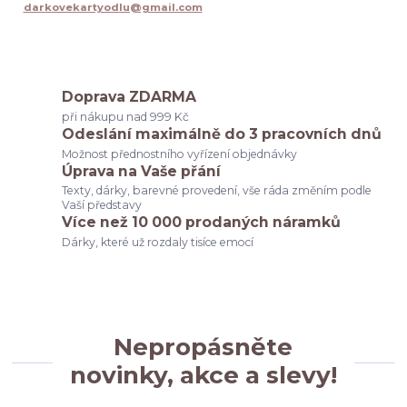
dárek pro kolegyni při rozlučce v práci
darkovekartyodlu@gmail.com
dárek pro kolegyni při odchodu na mateřskou
dárek pro kolegyni diskuze
dárek pro kolegyni tip
originální dárek pro kolegyni
dárek pro kolegyni inspirace
dárek pro kolegyni k narozeninám
tip na dárek pro kolegyni
Doprava ZDARMA
svědkyně
poděkování rodičům
budeš moje svědkyně
při nákupu nad 999 Kč
svatební seznam
co potřebuju na svatbu
dárek pro ženicha
Odeslání maximálně do 3 pracovních dnů
výběr svědkyně
dárky
družičky
Možnost přednostního vyřízení objednávky
Úprava na Vaše přání
Texty, dárky, barevné provedení, vše ráda změním podle
Vaší představy
Více než 10 000 prodaných náramků
Dárky, které už rozdaly tisíce emocí
Nepropásněte
novinky, akce a slevy!