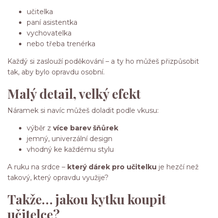
učitelka
paní asistentka
vychovatelka
nebo třeba trenérka
Každý si zaslouží poděkování – a ty ho můžeš přizpůsobit
tak, aby bylo opravdu osobní.
Malý detail, velký efekt
Náramek si navíc můžeš doladit podle vkusu:
výběr z
více barev šňůrek
jemný, univerzální design
vhodný ke každému stylu
A ruku na srdce –
který dárek pro učitelku
je hezčí než
takový, který opravdu využije?
Takže… jakou kytku koupit
učitelce?