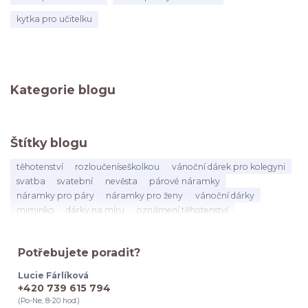
kytka pro učitelku
Kategorie blogu
Štítky blogu
těhotenství
rozloučeníseškolkou
vánoční dárek pro kolegyni
svatba
svatební
nevěsta
párové náramky
náramky pro páry
náramky pro ženy
vánoční dárky
miminko
dárky na míru
oznámení těhotenství
dárek pro asistentku
dárek pro vychovatelku
učitelka
dárekproučitelku
konecškolníhoroku
vysvědčení
Potřebujete poradit?
poděkováníučitelce
kolegyně
mateřská
odchod
narozeniny
přátelství
dárek
na rozloučenou
Lucie Fárlíková
byla jsi skvělá kolegyni
kolegyně citáty
práce
+420 739 615 794
odchod z práce
dárek pro kolegyni k vánocům
(Po-Ne, 8-20 hod.)