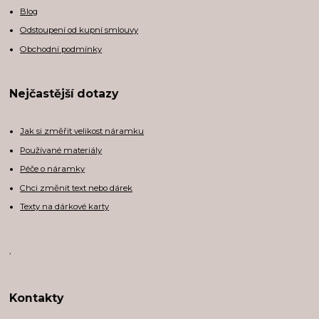
Blog
Odstoupení od kupní smlouvy
Obchodní podmínky
Nejčastější dotazy
Jak si změřit velikost náramku
Používané materiály
Péče o náramky
Chci změnit text nebo dárek
Texty na dárkové karty
,
Kontakty