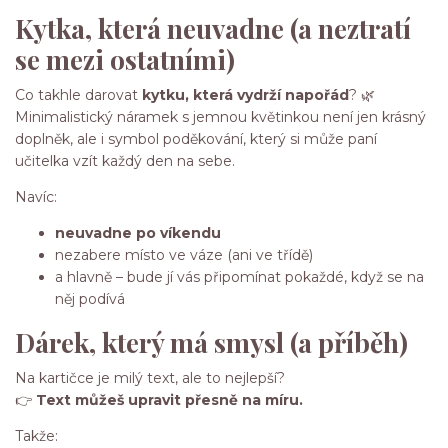
Kytka, která neuvadne (a neztratí
se mezi ostatními)
Co takhle darovat
kytku, která vydrží napořád
? 🌿
Minimalistický náramek s jemnou květinkou není jen krásný
doplněk, ale i symbol poděkování, který si může paní
učitelka vzít každý den na sebe.
Navíc:
neuvadne po víkendu
nezabere místo ve váze (ani ve třídě)
a hlavně – bude jí vás připomínat pokaždé, když se na
něj podívá
Dárek, který má smysl (a příběh)
Na kartičce je milý text, ale to nejlepší?
👉
Text můžeš upravit přesně na míru.
Takže: