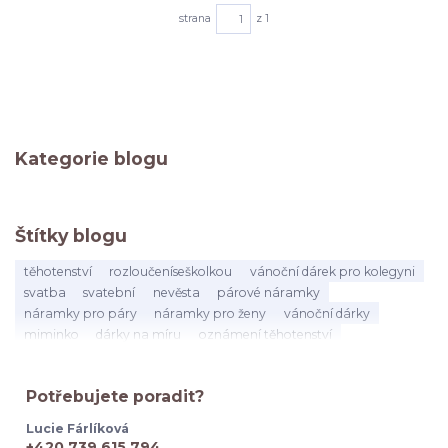
strana
z 1
Kategorie blogu
Štítky blogu
těhotenství
rozloučeníseškolkou
vánoční dárek pro kolegyni
svatba
svatební
nevěsta
párové náramky
náramky pro páry
náramky pro ženy
vánoční dárky
miminko
dárky na míru
oznámení těhotenství
dárek pro asistentku
dárek pro vychovatelku
učitelka
dárekproučitelku
konecškolníhoroku
vysvědčení
Potřebujete poradit?
poděkováníučitelce
kolegyně
mateřská
odchod
narozeniny
přátelství
dárek
na rozloučenou
Lucie Fárlíková
byla jsi skvělá kolegyni
kolegyně citáty
práce
+420 739 615 794