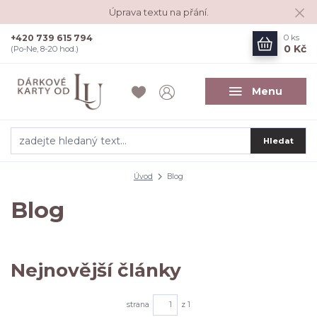
Úprava textu na přání.
+420 739 615 794
0
ks
0 Kč
(Po-Ne, 8-20 hod.)
Menu
Hledat
Úvod
Blog
Blog
Nejnovější články
strana
z 1