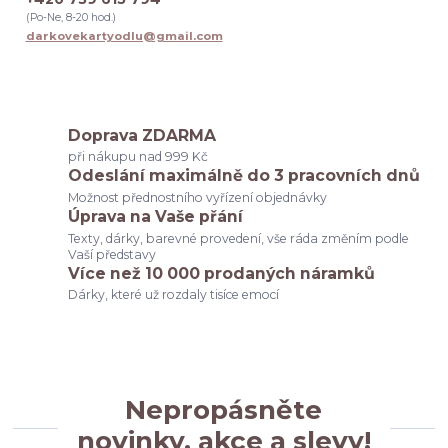
odchod z práce
dárek pro kolegyni k vánocům
(Po-Ne, 8-20 hod.)
dárek pro kolegyni při rozlučce v práci
darkovekartyodlu@gmail.com
dárek pro kolegyni při odchodu na mateřskou
dárek pro kolegyni diskuze
dárek pro kolegyni tip
originální dárek pro kolegyni
dárek pro kolegyni inspirace
dárek pro kolegyni k narozeninám
tip na dárek pro kolegyni
Doprava ZDARMA
svědkyně
poděkování rodičům
budeš moje svědkyně
při nákupu nad 999 Kč
svatební seznam
co potřebuju na svatbu
dárek pro ženicha
Odeslání maximálně do 3 pracovních dnů
výběr svědkyně
dárky
družičky
Možnost přednostního vyřízení objednávky
Úprava na Vaše přání
Texty, dárky, barevné provedení, vše ráda změním podle
Vaší představy
Více než 10 000 prodaných náramků
Dárky, které už rozdaly tisíce emocí
Nepropásněte
novinky, akce a slevy!