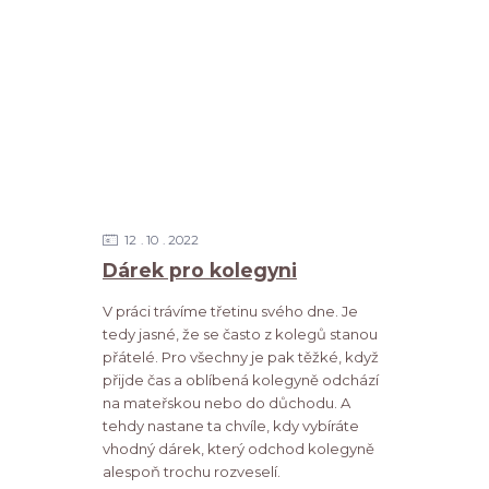
12
10
2022
Dárek pro kolegyni
V práci trávíme třetinu svého dne. Je
tedy jasné, že se často z kolegů stanou
přátelé. Pro všechny je pak těžké, když
přijde čas a oblíbená kolegyně odchází
na mateřskou nebo do důchodu. A
tehdy nastane ta chvíle, kdy vybíráte
vhodný dárek, který odchod kolegyně
alespoň trochu rozveselí.