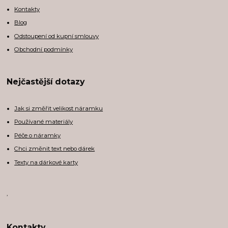
Kontakty
Blog
Odstoupení od kupní smlouvy
Obchodní podmínky
Nejčastější dotazy
Jak si změřit velikost náramku
Používané materiály
Péče o náramky
Chci změnit text nebo dárek
Texty na dárkové karty
,
Kontakty