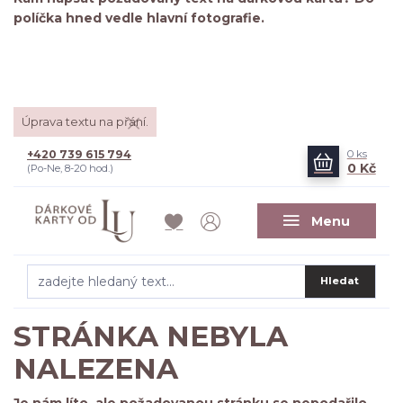
políčka hned vedle hlavní fotografie.
Úprava textu na přání.
+420 739 615 794
0
ks
0 Kč
(Po-Ne, 8-20 hod.)
Menu
Hledat
STRÁNKA NEBYLA
NALEZENA
Je nám líto, ale požadovanou stránku se nepodařilo