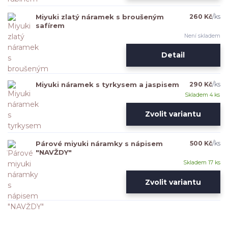
Miyuki zlatý náramek s broušeným
260 Kč
/
ks
safírem
Není skladem
Detail
Miyuki náramek s tyrkysem a jaspisem
290 Kč
/
ks
Skladem 4 ks
Zvolit variantu
Párové miyuki náramky s nápisem
500 Kč
/
ks
"NAVŽDY"
Skladem 17 ks
Zvolit variantu