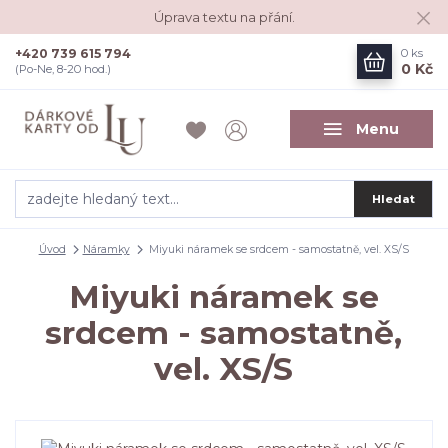
Úprava textu na přání.
+420 739 615 794
0
ks
0 Kč
(Po-Ne, 8-20 hod.)
Menu
Hledat
Úvod
Náramky
Miyuki náramek se srdcem - samostatně, vel. XS/S
Miyuki náramek se
srdcem - samostatně,
vel. XS/S