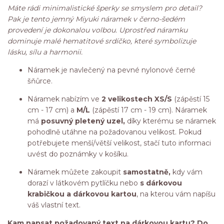
Máte rádi minimalistické šperky se smyslem pro detail?
Pak je tento jemný Miyuki náramek v černo-šedém
provedení je dokonalou volbou. Uprostřed náramku
dominuje malé hematitové srdíčko, které symbolizuje
lásku, sílu a harmonii.
Náramek je navlečený na pevné nylonové černé
šňůrce.
Náramek nabízím ve
2 velikostech XS/S
(zápěstí 15
cm - 17 cm) a
M/L
(zápěstí 17 cm - 19 cm). Náramek
má
posuvný pletený uzel,
díky kterému se náramek
pohodlně utáhne na požadovanou velikost. Pokud
potřebujete menší/větší velikost, stačí tuto informaci
uvést do poznámky v košíku.
Náramek můžete zakoupit
samostatně,
kdy vám
dorazí v látkovém pytlíčku nebo
s dárkovou
krabičkou a dárkovou kartou
, na kterou vám napíšu
váš vlastní text.
Kam napsat požadovaný text na dárkovou kartu? Do