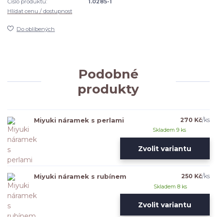
Číslo produktu:
1.0285-1
Hlídat cenu / dostupnost
Do oblíbených
Podobné
produkty
Miyuki náramek s perlami
270 Kč
/
ks
Skladem 9 ks
Zvolit variantu
Miyuki náramek s rubínem
250 Kč
/
ks
Skladem 8 ks
Zvolit variantu