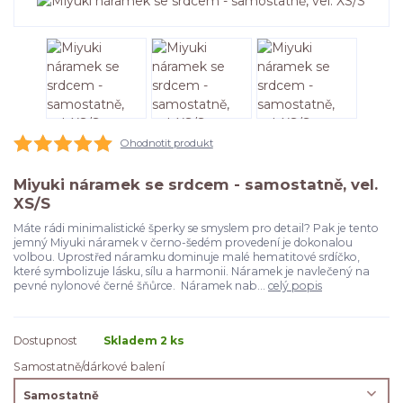
Ohodnotit produkt
Miyuki náramek se srdcem - samostatně, vel.
XS/S
Máte rádi minimalistické šperky se smyslem pro detail? Pak je tento
jemný Miyuki náramek v černo-šedém provedení je dokonalou
volbou. Uprostřed náramku dominuje malé hematitové srdíčko,
které symbolizuje lásku, sílu a harmonii. Náramek je navlečený na
pevné nylonové černé šňůrce. Náramek nab...
celý popis
Dostupnost
Skladem 2 ks
Samostatně/dárkové balení