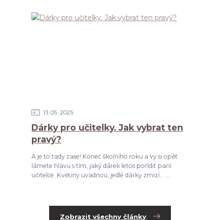
13
05
2025
Dárky pro učitelky. Jak vybrat ten
pravý?
A je to tady zase! Konec školního roku a vy si opět
lámete hlavu s tím, jaký dárek letos pořídit paní
učitelce. Květiny uvadnou, jedlé dárky zmizí... ...
Zobrazit všechny články