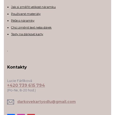
Jak si změřit velikost náramku
Používané materiály
Péče o náramky
Chci změnit text nebo dárek
Texty na dárkové karty
,
Kontakty
Lucie Fárlíková
+420 739 615 794
(Po-Ne, 8-20 hod.)
darkovekartyodlu@gmail.com