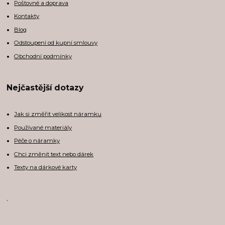
Poštovné a doprava
Kontakty
Blog
Odstoupení od kupní smlouvy
Obchodní podmínky
Nejčastější dotazy
Jak si změřit velikost náramku
Používané materiály
Péče o náramky
Chci změnit text nebo dárek
Texty na dárkové karty
,