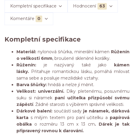
Kompletní specifikace
Hodnocení
63
Komentáře
0
Kompletní specifikace
Materiál:
nylonová šňůrka, minerální kámen
Růženín
o velikosti 6mm
, broušené skleněné korálky.
Růženín:
je nazývaný také jako
kámen
lásky.
Přitahuje romantickou lásku, pomáhá milovat
sama sebe a posiluje mezilidské vztahy.
Barva šňůrky:
hnědá a nelze jí měnit.
Velikost: univerzální.
Díky pletenému, posuvnému
suku si náramek
paní učitelka přizpůsobí svému
zápěstí
. Žádné starosti s výběrem správné velikosti.
Dárkové balení:
součástí sady
je náramek, dárková
karta
s milým textem pro paní učitelku a
papírová
obálka
o rozměru 13 cm x 13 cm
. Dárek je tak
připravený rovnou k darování.