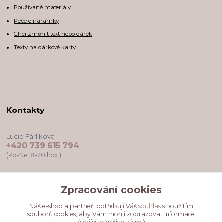
Používané materiály
Péče o náramky
Chci změnit text nebo dárek
Texty na dárkové karty
,
Kontakty
Lucie Fárlíková
+420 739 615 794
(Po-Ne, 8-20 hod.)
darkovekartyodlu@gmail.com
Zpracování cookies
Náš e-shop a partneři potřebují Váš
souhlas
s použitím
souborů cookies, aby Vám mohli zobrazovat informace
týkající se Vašich zájmů.