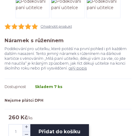
Ohodnotit produkt
Náramek s růženínem
Poděkování pro učitelku, které potěší na první pohled i při každém
dalším nasazení. Tento jemný náramek s růženínem na dárkové
kartičce s věnováním „Milá paní učitelko, děkuji vám za vše, co jste
mě naučila“ je krásným způsobem, jak říct děkuji učitelce na konci
školního roku nebo při vysvědčení.
celý popis
Dostupnost
Skladem 7 ks
Nejsme plátci DPH
260 Kč
/
ks
Přidat do košíku