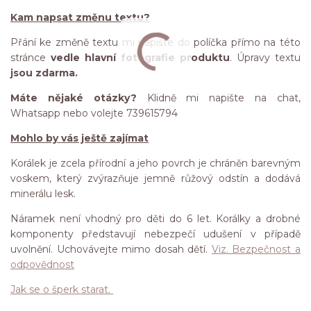
Kam napsat změnu textu?
Přání ke změně textu mi napište do políčka přímo na této
stránce
vedle hlavní fotografie produktu
. Úpravy textu
jsou zdarma.
Máte nějaké otázky?
Klidně mi napište na chat,
Whatsapp nebo volejte 739615794
Mohlo by vás ještě zajímat
Korálek je zcela přírodní a jeho povrch je chráněn barevným
voskem, který zvýrazňuje jemně růžový odstín a dodává
minerálu lesk.
Náramek není vhodný pro děti do 6 let. Korálky a drobné
komponenty představují nebezpečí udušení v případě
uvolnění. Uchovávejte mimo dosah dětí.
Viz. Bezpečnost a
odpovědnost
Jak se o šperk starat.