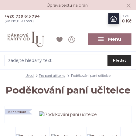
Úprava textu na přání.
+420 739 615 794
0
ks
0 Kč
(Po-Ne, 8-20 hod.)
Menu
Hledat
Úvod
Pro paní učitelky
Poděkování paní učitelce
Poděkování paní učitelce
TOP produkt