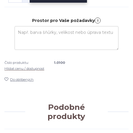
Prostor pro Vaše požadavky
i
Číslo produktu:
1.0100
Hlídat cenu / dostupnost
Do oblíbených
Podobné
produkty