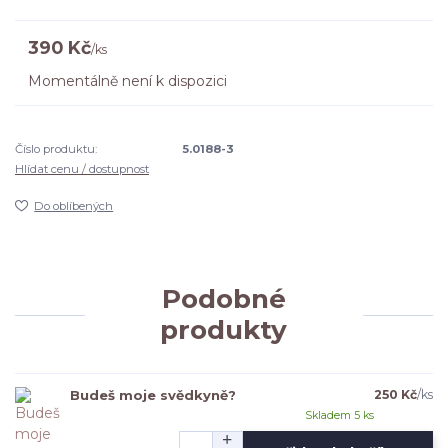
390 Kč
/
ks
Momentálně není k dispozici
Číslo produktu:
5.0188-3
Hlídat cenu / dostupnost
Do oblíbených
Podobné
produkty
Budeš moje svědkyně?
250 Kč
/
ks
Skladem 5 ks