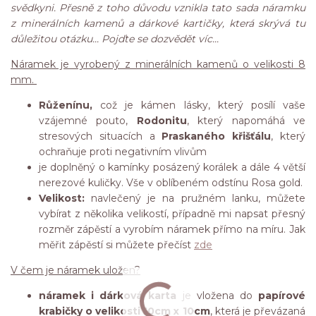
svědkyni. Přesně z toho důvodu vznikla tato sada náramku
z minerálních kamenů a dárkové kartičky, která skrývá tu
důležitou otázku... Pojďte se dozvědět víc...
Náramek je vyrobený z minerálních kamenů o velikosti 8
mm.
Růženínu,
což je kámen lásky, který posílí vaše
vzájemné pouto,
Rodonitu
, který napomáhá ve
stresových situacích a
Praskaného křišťálu
, který
ochraňuje proti negativním vlivům
je doplněný o kamínky posázený korálek a dále 4 větší
nerezové kuličky. Vše v oblíbeném odstínu Rosa gold.
Velikost:
navlečený je na pružném lanku, můžete
vybírat z několika velikostí, případně mi napsat přesný
rozměr zápěstí a vyrobím náramek přímo na míru. Jak
měřit zápěstí si můžete přečíst
zde
V čem je náramek uložen?
náramek i dárková karta
je vložena do
papírové
krabičky o velikosti 10cm x 10cm
, která je převázaná