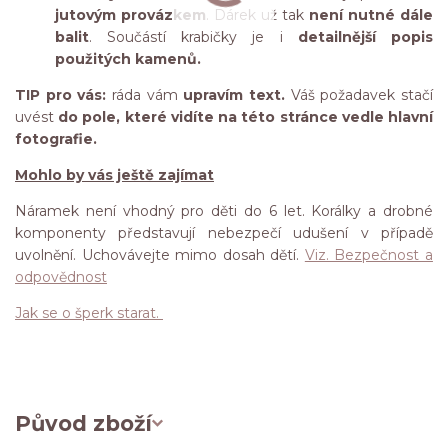
jutovým provázkem
. Dárek už tak
není nutné dále
balit
. Součástí krabičky je i
detailnější popis
použitých kamenů.
TIP pro vás:
ráda vám
upravím text.
Váš požadavek stačí
uvést
do pole, které vidíte na této stránce vedle hlavní
fotografie.
Mohlo by vás ještě zajímat
Náramek není vhodný pro děti do 6 let. Korálky a drobné
komponenty představují nebezpečí udušení v případě
uvolnění. Uchovávejte mimo dosah dětí.
Viz. Bezpečnost a
odpovědnost
Jak se o šperk starat.
Původ zboží