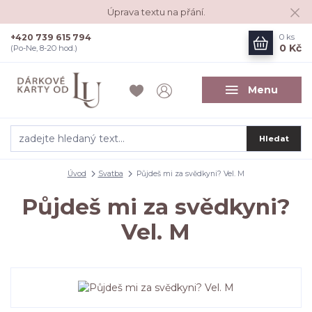
Úprava textu na přání.
+420 739 615 794
0
ks
0 Kč
(Po-Ne, 8-20 hod.)
Menu
Hledat
Úvod
Svatba
Půjdeš mi za svědkyni? Vel. M
Půjdeš mi za svědkyni?
Vel. M