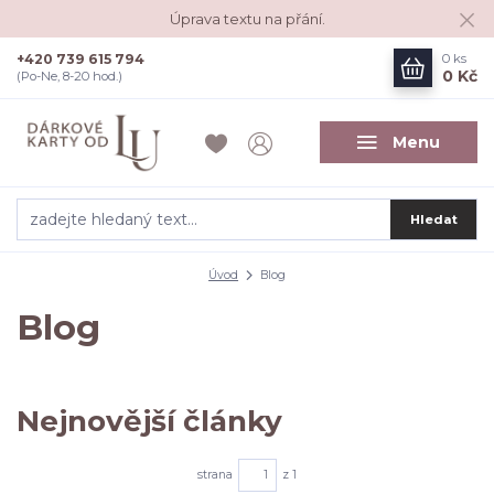
Úprava textu na přání.
+420 739 615 794
0
ks
0 Kč
(Po-Ne, 8-20 hod.)
Menu
Hledat
Úvod
Blog
Blog
Nejnovější články
strana
z 1