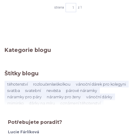
strana
z 1
Kategorie blogu
Štítky blogu
těhotenství
rozloučeníseškolkou
vánoční dárek pro kolegyni
svatba
svatební
nevěsta
párové náramky
náramky pro páry
náramky pro ženy
vánoční dárky
miminko
dárky na míru
oznámení těhotenství
dárek pro asistentku
dárek pro vychovatelku
učitelka
dárekproučitelku
konecškolníhoroku
vysvědčení
Potřebujete poradit?
poděkováníučitelce
kolegyně
mateřská
odchod
narozeniny
přátelství
dárek
na rozloučenou
Lucie Fárlíková
byla jsi skvělá kolegyni
kolegyně citáty
práce