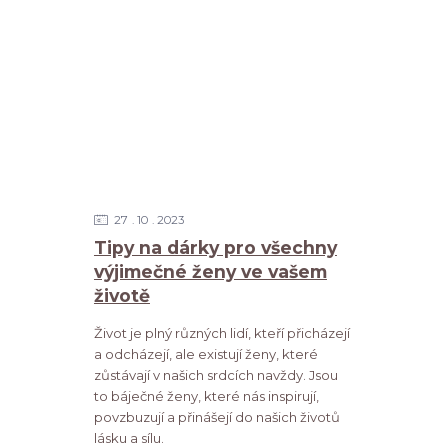
27
10
2023
Tipy na dárky pro všechny
výjimečné ženy ve vašem
životě
Život je plný různých lidí, kteří přicházejí
a odcházejí, ale existují ženy, které
zůstávají v našich srdcích navždy. Jsou
to báječné ženy, které nás inspirují,
povzbuzují a přinášejí do našich životů
lásku a sílu.