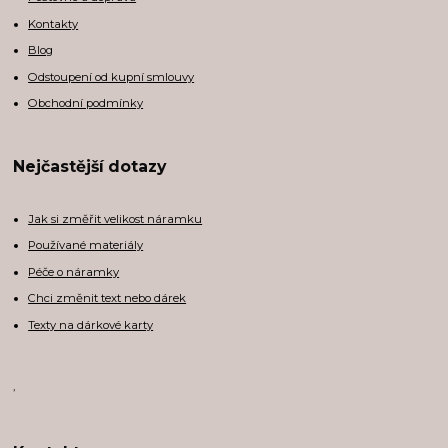
Kontakty
Blog
Odstoupení od kupní smlouvy
Obchodní podmínky
Nejčastější dotazy
Jak si změřit velikost náramku
Používané materiály
Péče o náramky
Chci změnit text nebo dárek
Texty na dárkové karty
,