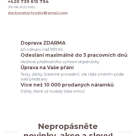
+420 739 615 794
odchod z práce
dárek pro kolegyni k vánocům
(Po-Ne, 8-20 hod.)
dárek pro kolegyni při rozlučce v práci
darkovekartyodlu@gmail.com
dárek pro kolegyni při odchodu na mateřskou
dárek pro kolegyni diskuze
dárek pro kolegyni tip
originální dárek pro kolegyni
dárek pro kolegyni inspirace
dárek pro kolegyni k narozeninám
tip na dárek pro kolegyni
Doprava ZDARMA
svědkyně
poděkování rodičům
budeš moje svědkyně
při nákupu nad 999 Kč
svatební seznam
co potřebuju na svatbu
dárek pro ženicha
Odeslání maximálně do 3 pracovních dnů
výběr svědkyně
dárky
družičky
Možnost přednostního vyřízení objednávky
Úprava na Vaše přání
Texty, dárky, barevné provedení, vše ráda změním podle
Vaší představy
Více než 10 000 prodaných náramků
Dárky, které už rozdaly tisíce emocí
Nepropásněte
novinky, akce a slevy!