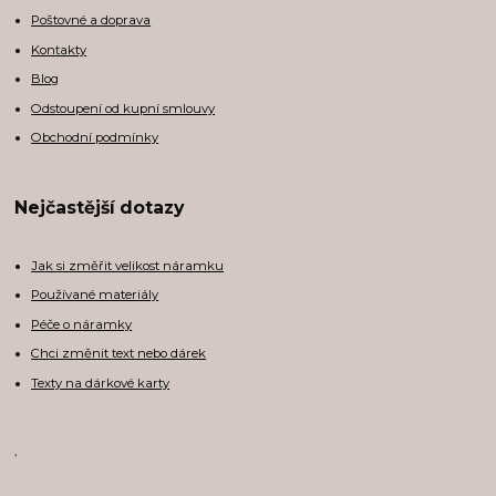
Poštovné a doprava
Kontakty
Blog
Odstoupení od kupní smlouvy
Obchodní podmínky
Nejčastější dotazy
Jak si změřit velikost náramku
Používané materiály
Péče o náramky
Chci změnit text nebo dárek
Texty na dárkové karty
,