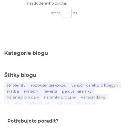
každodenního života.
strana
z 1
Kategorie blogu
Štítky blogu
těhotenství
rozloučeníseškolkou
vánoční dárek pro kolegyni
svatba
svatební
nevěsta
párové náramky
náramky pro páry
náramky pro ženy
vánoční dárky
miminko
dárky na míru
oznámení těhotenství
dárek pro asistentku
dárek pro vychovatelku
učitelka
dárekproučitelku
konecškolníhoroku
vysvědčení
Potřebujete poradit?
poděkováníučitelce
kolegyně
mateřská
odchod
narozeniny
přátelství
dárek
na rozloučenou