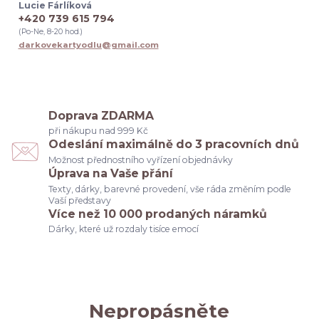
Lucie Fárlíková
byla jsi skvělá kolegyni
kolegyně citáty
práce
+420 739 615 794
odchod z práce
dárek pro kolegyni k vánocům
(Po-Ne, 8-20 hod.)
dárek pro kolegyni při rozlučce v práci
darkovekartyodlu@gmail.com
dárek pro kolegyni při odchodu na mateřskou
dárek pro kolegyni diskuze
dárek pro kolegyni tip
originální dárek pro kolegyni
dárek pro kolegyni inspirace
dárek pro kolegyni k narozeninám
tip na dárek pro kolegyni
Doprava ZDARMA
svědkyně
poděkování rodičům
budeš moje svědkyně
při nákupu nad 999 Kč
svatební seznam
co potřebuju na svatbu
dárek pro ženicha
Odeslání maximálně do 3 pracovních dnů
výběr svědkyně
dárky
družičky
Možnost přednostního vyřízení objednávky
Úprava na Vaše přání
Texty, dárky, barevné provedení, vše ráda změním podle
Vaší představy
Více než 10 000 prodaných náramků
Dárky, které už rozdaly tisíce emocí
Nepropásněte