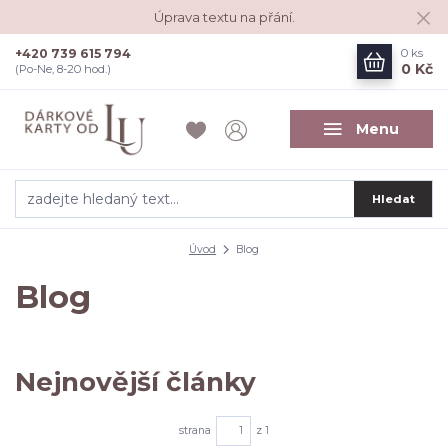
Úprava textu na přání.
+420 739 615 794
0
ks
0 Kč
(Po-Ne, 8-20 hod.)
Menu
Hledat
Úvod
Blog
Blog
Nejnovější články
strana
z 1