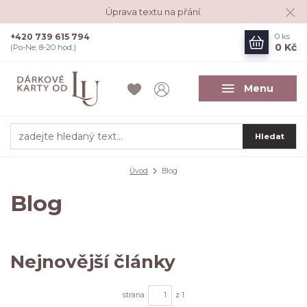
Úprava textu na přání.
+420 739 615 794
0
ks
0 Kč
(Po-Ne, 8-20 hod.)
Menu
Hledat
Úvod
Blog
Blog
Nejnovější články
strana
z 1