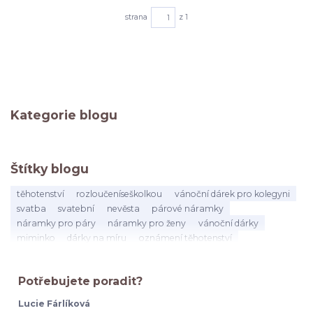
strana
z 1
Kategorie blogu
Štítky blogu
těhotenství
rozloučeníseškolkou
vánoční dárek pro kolegyni
svatba
svatební
nevěsta
párové náramky
náramky pro páry
náramky pro ženy
vánoční dárky
miminko
dárky na míru
oznámení těhotenství
dárek pro asistentku
dárek pro vychovatelku
učitelka
dárekproučitelku
konecškolníhoroku
vysvědčení
Potřebujete poradit?
poděkováníučitelce
kolegyně
mateřská
odchod
narozeniny
přátelství
dárek
na rozloučenou
Lucie Fárlíková
byla jsi skvělá kolegyni
kolegyně citáty
práce