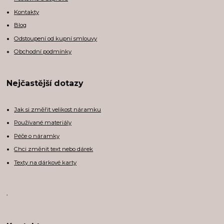
Kontakty
Blog
Odstoupení od kupní smlouvy
Obchodní podmínky
Nejčastější dotazy
Jak si změřit velikost náramku
Používané materiály
Péče o náramky
Chci změnit text nebo dárek
Texty na dárkové karty
,