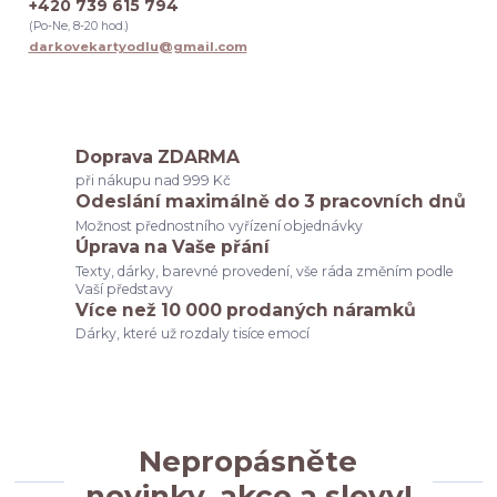
+420 739 615 794
odchod z práce
dárek pro kolegyni k vánocům
(Po-Ne, 8-20 hod.)
dárek pro kolegyni při rozlučce v práci
darkovekartyodlu@gmail.com
dárek pro kolegyni při odchodu na mateřskou
dárek pro kolegyni diskuze
dárek pro kolegyni tip
originální dárek pro kolegyni
dárek pro kolegyni inspirace
dárek pro kolegyni k narozeninám
tip na dárek pro kolegyni
Doprava ZDARMA
svědkyně
poděkování rodičům
budeš moje svědkyně
při nákupu nad 999 Kč
svatební seznam
co potřebuju na svatbu
dárek pro ženicha
Odeslání maximálně do 3 pracovních dnů
výběr svědkyně
dárky
družičky
Možnost přednostního vyřízení objednávky
Úprava na Vaše přání
Texty, dárky, barevné provedení, vše ráda změním podle
Vaší představy
Více než 10 000 prodaných náramků
Dárky, které už rozdaly tisíce emocí
Nepropásněte
novinky, akce a slevy!