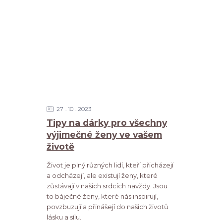
27
10
2023
Tipy na dárky pro všechny
výjimečné ženy ve vašem
životě
Život je plný různých lidí, kteří přicházejí
a odcházejí, ale existují ženy, které
zůstávají v našich srdcích navždy. Jsou
to báječné ženy, které nás inspirují,
povzbuzují a přinášejí do našich životů
lásku a sílu.