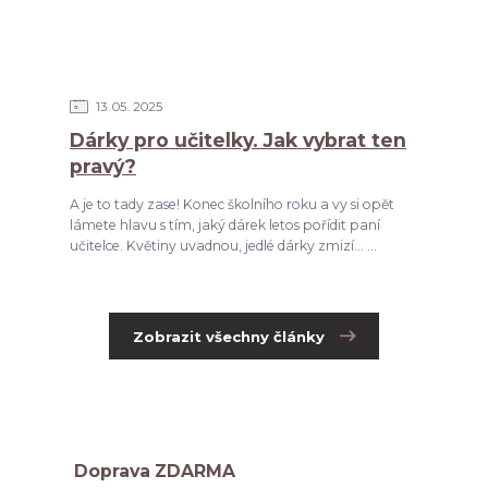
13
05
2025
Dárky pro učitelky. Jak vybrat ten
pravý?
A je to tady zase! Konec školního roku a vy si opět
lámete hlavu s tím, jaký dárek letos pořídit paní
učitelce. Květiny uvadnou, jedlé dárky zmizí... ...
Zobrazit všechny články
Doprava ZDARMA