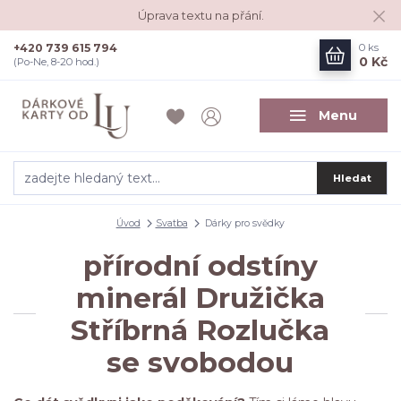
Úprava textu na přání.
+420 739 615 794
0
ks
0 Kč
(Po-Ne, 8-20 hod.)
Menu
Hledat
Úvod
Svatba
Dárky pro svědky
přírodní odstíny
minerál Družička
Stříbrná Rozlučka
se svobodou