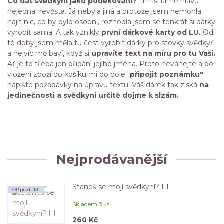
Co dát svědkyni jako poděkování?
Tím si láme hlavu
nejedna nevěsta. Já nebyla jiná a protože jsem nemohla
najít nic, co by bylo osobní, rozhodla jsem se tenkrát si dárky
vyrobit sama. A tak vznikly
první dárkové karty od LU.
Od
té doby jsem měla tu čest vyrobit dárky pro stovky svědkyň
a nejvíc mě baví, když si
upravíte text na míru pro tu Vaši.
Ať je to třeba jen přidání jejího jména. Proto neváhejte a po
vložení zboží do košíku mi do pole "
připojit poznámku"
napište požadavky na úpravu textu. Váš dárek tak získá
na
jedinečnosti a svědkyni určitě dojme k slzám.
Nejprodávanější
Staneš se mojí svědkyní? III
TOP produkt
Skladem 3 ks
260 Kč