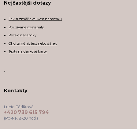
Nejčastější dotazy
Jak si změřit velikost náramku
Používané materiály
Péče o náramky
Chci změnit text nebo dárek
Texty na dárkové karty
,
Kontakty
Lucie Fárlíková
+420 739 615 794
(Po-Ne, 8-20 hod.)
darkovekartyodlu@gmail.com