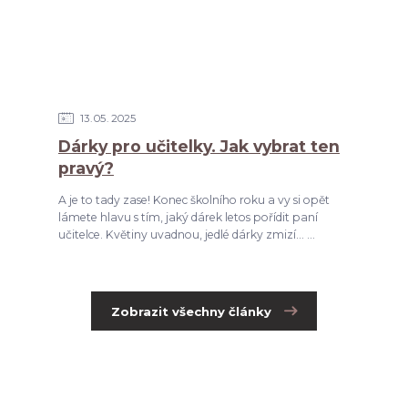
13
05
2025
Dárky pro učitelky. Jak vybrat ten
pravý?
A je to tady zase! Konec školního roku a vy si opět
lámete hlavu s tím, jaký dárek letos pořídit paní
učitelce. Květiny uvadnou, jedlé dárky zmizí... ...
Zobrazit všechny články