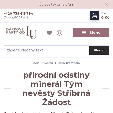
Úprava textu na přání.
+420 739 615 794
0
ks
0 Kč
(Po-Ne, 8-20 hod.)
Menu
Hledat
Úvod
Svatba
Dárky pro svědky
přírodní odstíny
minerál Tým
nevěsty Stříbrná
Žádost