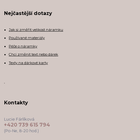
Nejčastější dotazy
Jak si změřit velikost náramku
Používané materiály
Péče o náramky
Chci změnit text nebo dárek
Texty na dárkové karty
,
Kontakty
Lucie Fárlíková
+420 739 615 794
(Po-Ne, 8-20 hod.)