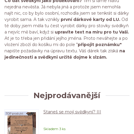
Co dát svědkyni jako poděkování?
Tím si láme hlavu
nejedna nevěsta. Já nebyla jiná a protože jsem nemohla
najít nic, co by bylo osobní, rozhodla jsem se tenkrát si dárky
vyrobit sama. A tak vznikly
první dárkové karty od LU.
Od
té doby jsem měla tu čest vyrobit dárky pro stovky svědkyň
a nejvíc mě baví, když si
upravíte text na míru pro tu Vaši.
Ať je to třeba jen přidání jejího jména. Proto neváhejte a po
vložení zboží do košíku mi do pole "
připojit poznámku"
napište požadavky na úpravu textu. Váš dárek tak získá
na
jedinečnosti a svědkyni určitě dojme k slzám.
Nejprodávanější
Staneš se mojí svědkyní? III
TOP produkt
Skladem 3 ks