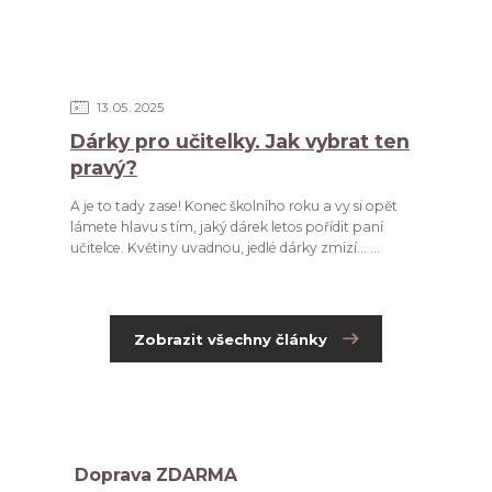
13
05
2025
Dárky pro učitelky. Jak vybrat ten
pravý?
A je to tady zase! Konec školního roku a vy si opět
lámete hlavu s tím, jaký dárek letos pořídit paní
učitelce. Květiny uvadnou, jedlé dárky zmizí... ...
Zobrazit všechny články
Doprava ZDARMA