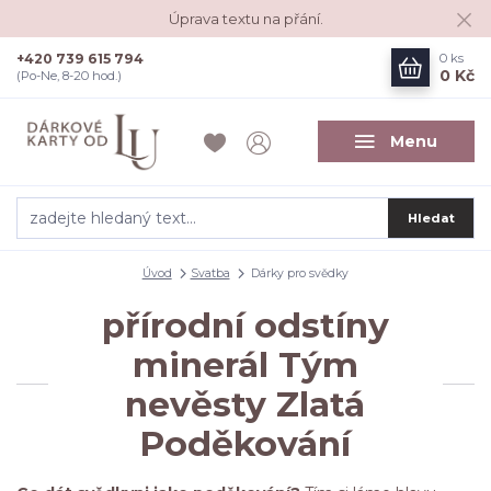
Úprava textu na přání.
+420 739 615 794
0
ks
0 Kč
(Po-Ne, 8-20 hod.)
Menu
Hledat
Úvod
Svatba
Dárky pro svědky
přírodní odstíny
minerál Tým
nevěsty Zlatá
Poděkování