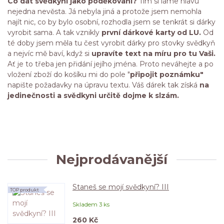
Co dát svědkyni jako poděkování?
Tím si láme hlavu
nejedna nevěsta. Já nebyla jiná a protože jsem nemohla
najít nic, co by bylo osobní, rozhodla jsem se tenkrát si dárky
vyrobit sama. A tak vznikly
první dárkové karty od LU.
Od
té doby jsem měla tu čest vyrobit dárky pro stovky svědkyň
a nejvíc mě baví, když si
upravíte text na míru pro tu Vaši.
Ať je to třeba jen přidání jejího jména. Proto neváhejte a po
vložení zboží do košíku mi do pole "
připojit poznámku"
napište požadavky na úpravu textu. Váš dárek tak získá
na
jedinečnosti a svědkyni určitě dojme k slzám.
Nejprodávanější
Staneš se mojí svědkyní? III
TOP produkt
Skladem 3 ks
260 Kč