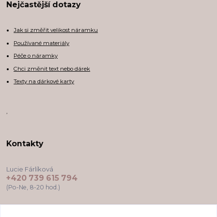
Nejčastější dotazy
Jak si změřit velikost náramku
Používané materiály
Péče o náramky
Chci změnit text nebo dárek
Texty na dárkové karty
,
Kontakty
Lucie Fárlíková
+420 739 615 794
(Po-Ne, 8-20 hod.)
darkovekartyodlu@gmail.com