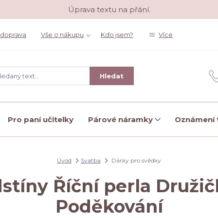
Úprava textu na přání.
 doprava
Vše o nákupu
Kdo jsem?
Více
Hledat
Pro paní učitelky
Párové náramky
Oznámení t
Úvod
Svatba
Dárky pro svědky
dstíny Říční perla Družič
Poděkování