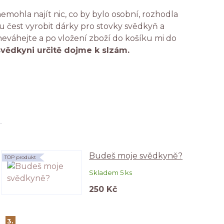
emohla najít nic, co by bylo osobní, rozhodla
 čest vyrobit dárky pro stovky svědkyň a
 neváhejte a po vložení zboží do košíku mi do
svědkyni určitě dojme k slzám.
Budeš moje svědkyně?
TOP produkt
Skladem 5 ks
250 Kč
3.