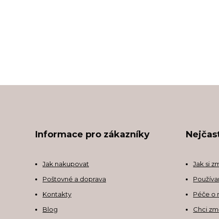
Informace pro zákazníky
Nejčast
Jak nakupovat
Jak si z
Poštovné a doprava
Používa
Kontakty
Péče o 
Blog
Chci zm