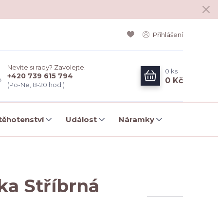
Přihlášení
Nevíte si rady? Zavolejte.
0
ks
+420 739 615 794
0 Kč
(Po-Ne, 8-20 hod.)
ěhotenství
Událost
Náramky
ka Stříbrná