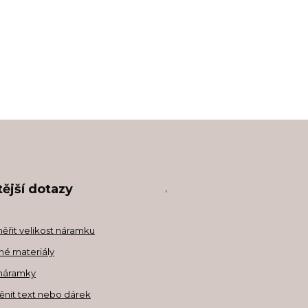
ější dotazy
,
měřit velikost náramku
né materiály
náramky
ěnit text nebo dárek