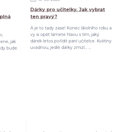
Dárky pro učitelky. Jak vybrat
 plná
ten pravý?
A je to tady zase! Konec školního roku a
vy si opět lámete hlavu s tím, jaký
m.
dárek letos pořídit paní učitelce. Květiny
ene, jak
uvadnou, jedlé dárky zmizí... ...
ždy bude.