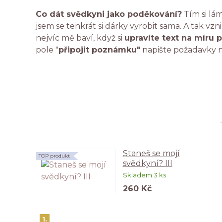
Co dát svědkyni jako poděkování?
Tím si lám
jsem se tenkrát si dárky vyrobit sama. A tak vzn
nejvíc mě baví, když si
upravíte text na míru p
pole "
připojit poznámku"
napište požadavky n
Staneš se mojí
TOP produkt
svědkyní? III
Skladem 3 ks
260 Kč
1.