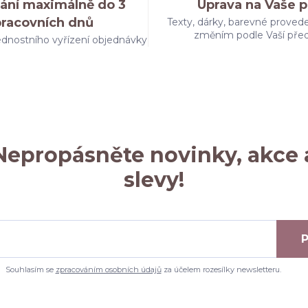
ání maximálně do 3
Úprava na Vaše p
pracovních dnů
Texty, dárky, barevné provede
změním podle Vaší pře
dnostního vyřízení objednávky
Nepropásněte novinky, akce 
slevy!
P
Souhlasím se
zpracováním osobních údajů
za účelem rozesílky newsletteru.