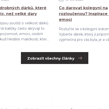
drobných dárků, které
Co darovat kolegyni na
víc, než velké dary
rozloučenou? Inspirace
emocí
jsou soutěž o velikost dárků.
ší balíčky často skrývají to
Rozlučte se s kolegyní srdce
– pozornost, emoci, osobní
Vyberte dárek, který jí připom
ud hledáte maličkosti, kter...
výjimečná pro vás byla, je a v
Zobrazit všechny články