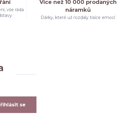
řání
Více než 10 000 prodaných
náramků
ní, vše ráda
dstavy
Dárky, které už rozdaly tisíce emocí
a
řihlásit se