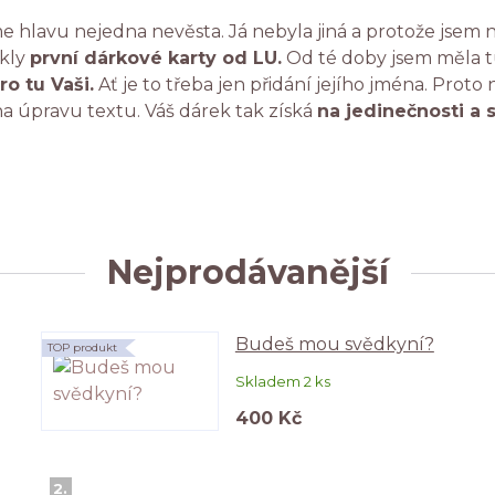
e hlavu nejedna nevěsta. Já nebyla jiná a protože jsem n
ikly
první dárkové karty od LU.
Od té doby jsem měla tu
ro tu Vaši.
Ať je to třeba jen přidání jejího jména. Proto
a úpravu textu. Váš dárek tak získá
na jedinečnosti a 
Nejprodávanější
Budeš mou svědkyní?
TOP produkt
Skladem 2 ks
400 Kč
2.