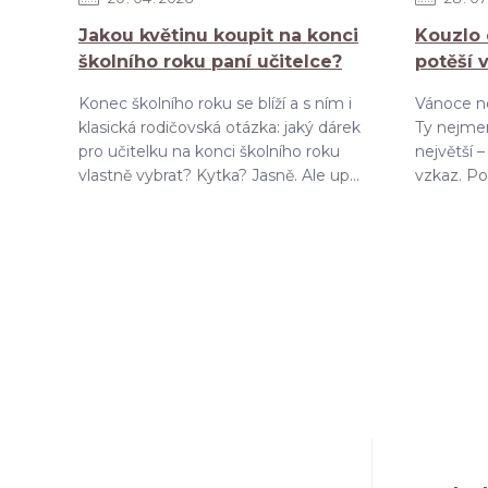
Jakou květinu koupit na konci
Kouzlo 
školního roku paní učitelce?
potěší 
Konec školního roku se blíží a s ním i
Vánoce ne
klasická rodičovská otázka: jaký dárek
Ty nejmen
pro učitelku na konci školního roku
největší 
vlastně vybrat? Kytka? Jasně. Ale up...
vzkaz. Pok