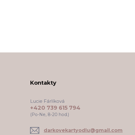
Kontakty
Lucie Fárlíková
+420 739 615 794
(Po-Ne, 8-20 hod.)
darkovekartyodlu@gmail.com