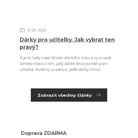
13
05
2025
Dárky pro učitelky. Jak vybrat ten
pravý?
A je to tady zase! Konec školního roku a vy si opět
lámete hlavu s tím, jaký dárek letos pořídit paní
učitelce. Květiny uvadnou, jedlé dárky zmizí... ...
Zobrazit všechny články
Doprava ZDARMA