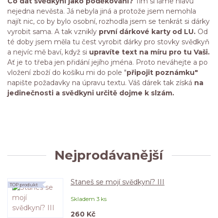
Co dát svědkyni jako poděkování?
Tím si láme hlavu
nejedna nevěsta. Já nebyla jiná a protože jsem nemohla
najít nic, co by bylo osobní, rozhodla jsem se tenkrát si dárky
vyrobit sama. A tak vznikly
první dárkové karty od LU.
Od
té doby jsem měla tu čest vyrobit dárky pro stovky svědkyň
a nejvíc mě baví, když si
upravíte text na míru pro tu Vaši.
Ať je to třeba jen přidání jejího jména. Proto neváhejte a po
vložení zboží do košíku mi do pole "
připojit poznámku"
napište požadavky na úpravu textu. Váš dárek tak získá
na
jedinečnosti a svědkyni určitě dojme k slzám.
Nejprodávanější
Staneš se mojí svědkyní? III
TOP produkt
Skladem 3 ks
260 Kč