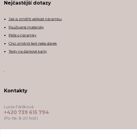
Nejčastější dotazy
Jak si změřit velikost náramku
Používané materiály
Péče o náramky
Chci změnit text nebo dárek
Texty na dárkové karty
,
Kontakty
Lucie Fárlíková
+420 739 615 794
(Po-Ne, 8-20 hod.)
darkovekartyodlu@gmail.com