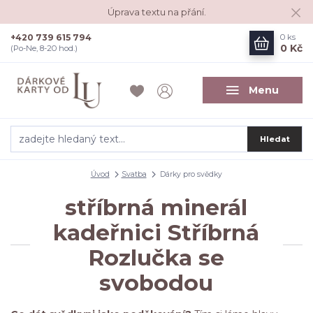
Úprava textu na přání.
+420 739 615 794
0
ks
0 Kč
(Po-Ne, 8-20 hod.)
Menu
Hledat
Úvod
Svatba
Dárky pro svědky
stříbrná minerál
kadeřnici Stříbrná
Rozlučka se
svobodou