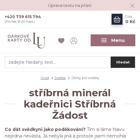
Úprava textu na přání.
+420 739 615 794
0
ks
0 Kč
(Po-Ne, 8-20 hod.)
Menu
Hledat
Úvod
Svatba
Dárky pro svědky
stříbrná minerál
kadeřnici Stříbrná
Žádost
Co dát svědkyni jako poděkování?
Tím si láme hlavu
nejedna nevěsta. Já nebyla jiná a protože jsem nemohla