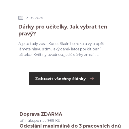
13
05
2025
Dárky pro učitelky. Jak vybrat ten
pravý?
A je to tady zase! Konec školního roku a vy si opět
lámete hlavu s tím, jaký dárek letos pořídit paní
učitelce. Květiny uvadnou, jedlé dárky zmizí... ...
Zobrazit všechny články
Doprava ZDARMA
při nákupu nad 999 Kč
Odeslání maximálně do 3 pracovních dnů