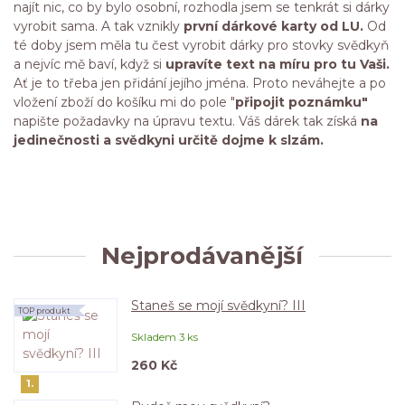
najít nic, co by bylo osobní, rozhodla jsem se tenkrát si dárky
vyrobit sama. A tak vznikly
první dárkové karty od LU.
Od
té doby jsem měla tu čest vyrobit dárky pro stovky svědkyň
a nejvíc mě baví, když si
upravíte text na míru pro tu Vaši.
Ať je to třeba jen přidání jejího jména. Proto neváhejte a po
vložení zboží do košíku mi do pole "
připojit poznámku"
napište požadavky na úpravu textu. Váš dárek tak získá
na
jedinečnosti a svědkyni určitě dojme k slzám.
Nejprodávanější
Staneš se mojí svědkyní? III
TOP produkt
Skladem 3 ks
260 Kč
1.