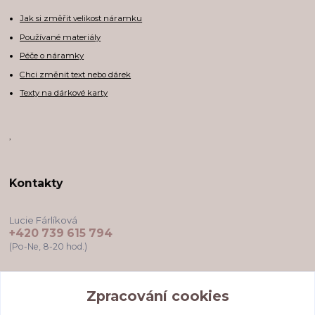
Jak si změřit velikost náramku
Používané materiály
Péče o náramky
Chci změnit text nebo dárek
Texty na dárkové karty
,
Kontakty
Lucie Fárlíková
+420 739 615 794
(Po-Ne, 8-20 hod.)
darkovekartyodlu@gmail.com
Zpracování cookies