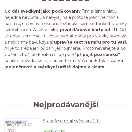
Co dát svědkyni jako poděkování?
Tím si láme hlavu
nejedna nevěsta. Já nebyla jiná a protože jsem nemohla
najít nic, co by bylo osobní, rozhodla jsem se tenkrát si dárky
vyrobit sama. A tak vznikly
první dárkové karty od LU.
Od
té doby jsem měla tu čest vyrobit dárky pro stovky svědkyň
a nejvíc mě baví, když si
upravíte text na míru pro tu Vaši.
Ať je to třeba jen přidání jejího jména. Proto neváhejte a po
vložení zboží do košíku mi do pole "
připojit poznámku"
napište požadavky na úpravu textu. Váš dárek tak získá
na
jedinečnosti a svědkyni určitě dojme k slzám.
Nejprodávanější
Staneš se mojí svědkyní? III
TOP produkt
Skladem 3 ks