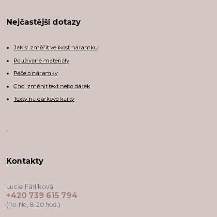
Nejčastější dotazy
Jak si změřit velikost náramku
Používané materiály
Péče o náramky
Chci změnit text nebo dárek
Texty na dárkové karty
,
Kontakty
Lucie Fárlíková
+420 739 615 794
(Po-Ne, 8-20 hod.)