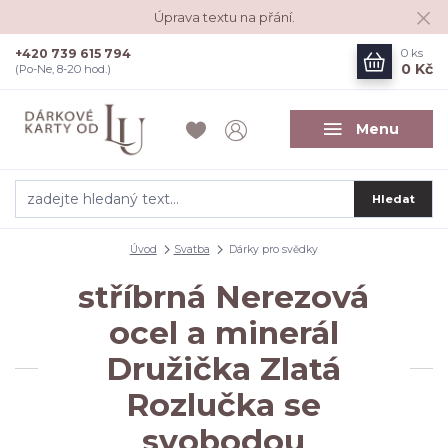
Úprava textu na přání.
+420 739 615 794
0
ks
0 Kč
(Po-Ne, 8-20 hod.)
Menu
Hledat
Úvod
Svatba
Dárky pro svědky
stříbrná Nerezová
ocel a minerál
Družička Zlatá
Rozlučka se
svobodou