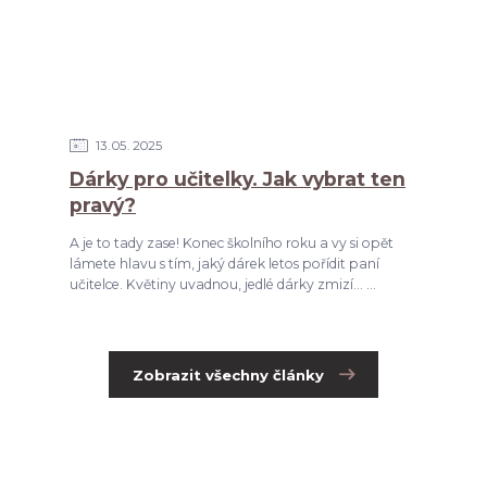
13
05
2025
Dárky pro učitelky. Jak vybrat ten
pravý?
A je to tady zase! Konec školního roku a vy si opět
lámete hlavu s tím, jaký dárek letos pořídit paní
učitelce. Květiny uvadnou, jedlé dárky zmizí... ...
Zobrazit všechny články