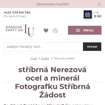
Úprava textu na přání.
+420 739 615 794
0
ks
0 Kč
(Po-Ne, 8-20 hod.)
Menu
Hledat
Úvod
Svatba
Dárky pro svědky
stříbrná Nerezová
ocel a minerál
Fotografku Stříbrná
Žádost