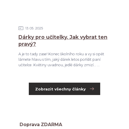
13
05
2025
Dárky pro učitelky. Jak vybrat ten
pravý?
A je to tady zase! Konec školního roku a vy si opět
lámete hlavu s tím, jaký dárek letos pořídit paní
učitelce. Květiny uvadnou, jedlé dárky zmizí... ...
Zobrazit všechny články
Doprava ZDARMA