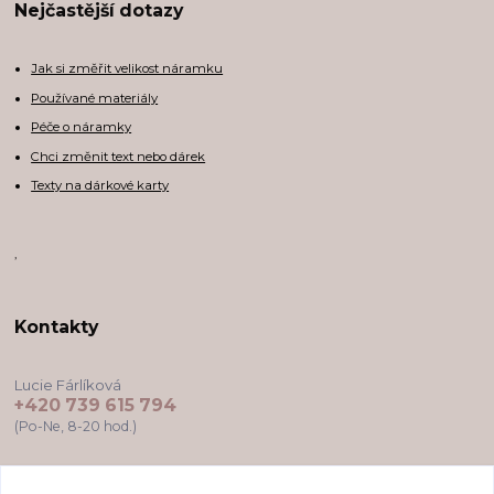
Nejčastější dotazy
Jak si změřit velikost náramku
Používané materiály
Péče o náramky
Chci změnit text nebo dárek
Texty na dárkové karty
,
Kontakty
Lucie Fárlíková
+420 739 615 794
(Po-Ne, 8-20 hod.)
darkovekartyodlu@gmail.com