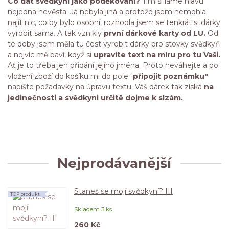
Co dát svědkyni jako poděkování?
Tím si láme hlavu
nejedna nevěsta. Já nebyla jiná a protože jsem nemohla
najít nic, co by bylo osobní, rozhodla jsem se tenkrát si dárky
vyrobit sama. A tak vznikly
první dárkové karty od LU.
Od
té doby jsem měla tu čest vyrobit dárky pro stovky svědkyň
a nejvíc mě baví, když si
upravíte text na míru pro tu Vaši.
Ať je to třeba jen přidání jejího jména. Proto neváhejte a po
vložení zboží do košíku mi do pole "
připojit poznámku"
napište požadavky na úpravu textu. Váš dárek tak získá
na
jedinečnosti a svědkyni určitě dojme k slzám.
Nejprodávanější
Staneš se mojí svědkyní? III
TOP produkt
Skladem 3 ks
260 Kč