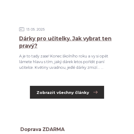
13
05
2025
Dárky pro učitelky. Jak vybrat ten
pravý?
A je to tady zase! Konec školního roku a vy si opět
lámete hlavu s tím, jaký dárek letos pořídit paní
učitelce. Květiny uvadnou, jedlé dárky zmizí... ...
Zobrazit všechny články
Doprava ZDARMA