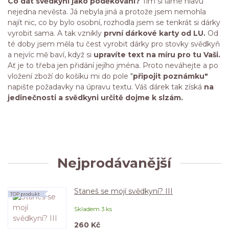
Co dát svědkyni jako poděkování?
Tím si láme hlavu
nejedna nevěsta. Já nebyla jiná a protože jsem nemohla
najít nic, co by bylo osobní, rozhodla jsem se tenkrát si dárky
vyrobit sama. A tak vznikly
první dárkové karty od LU.
Od
té doby jsem měla tu čest vyrobit dárky pro stovky svědkyň
a nejvíc mě baví, když si
upravíte text na míru pro tu Vaši.
Ať je to třeba jen přidání jejího jména. Proto neváhejte a po
vložení zboží do košíku mi do pole "
připojit poznámku"
napište požadavky na úpravu textu. Váš dárek tak získá
na
jedinečnosti a svědkyni určitě dojme k slzám.
Nejprodávanější
Staneš se mojí svědkyní? III
TOP produkt
Skladem 3 ks
260 Kč