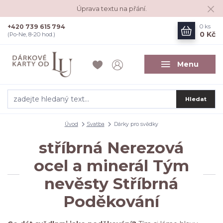
Úprava textu na přání.
+420 739 615 794
0
ks
0 Kč
(Po-Ne, 8-20 hod.)
Menu
Hledat
Úvod
Svatba
Dárky pro svědky
stříbrná Nerezová
ocel a minerál Tým
nevěsty Stříbrná
Poděkování