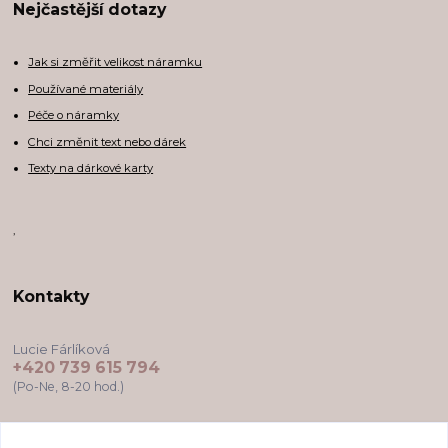
Nejčastější dotazy
Jak si změřit velikost náramku
Používané materiály
Péče o náramky
Chci změnit text nebo dárek
Texty na dárkové karty
,
Kontakty
Lucie Fárlíková
+420 739 615 794
(Po-Ne, 8-20 hod.)
darkovekartyodlu@gmail.com