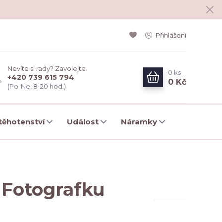
Přihlášení
Nevíte si rady? Zavolejte.
0
ks
+420 739 615 794
0 Kč
(Po-Ne, 8-20 hod.)
ěhotenství
Událost
Náramky
 Fotografku