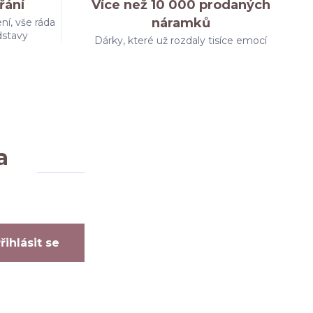
řání
Více než 10 000 prodaných
náramků
ní, vše ráda
dstavy
Dárky, které už rozdaly tisíce emocí
a
řihlásit se