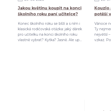
Jakou květinu koupit na konci
Kouzlo 
školního roku paní učitelce?
potěší 
Konec školního roku se blíží a s ním i
Vánoce ne
klasická rodičovská otázka: jaký dárek
Ty nejmen
pro učitelku na konci školního roku
největší 
vlastně vybrat? Kytka? Jasně. Ale up...
vzkaz. Pok