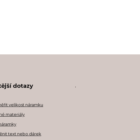
ější dotazy
,
měřit velikost náramku
né materiály
náramky
ěnit text nebo dárek