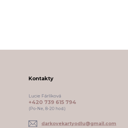
Kontakty
Lucie Fárlíková
+420 739 615 794
(Po-Ne, 8-20 hod.)
darkovekartyodlu@gmail.com