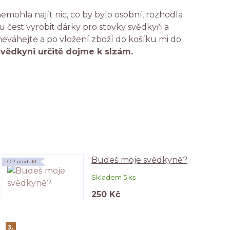
emohla najít nic, co by bylo osobní, rozhodla
 čest vyrobit dárky pro stovky svědkyň a
 neváhejte a po vložení zboží do košíku mi do
svědkyni určitě dojme k slzám.
Budeš moje svědkyně?
TOP produkt
Skladem 5 ks
250 Kč
3.