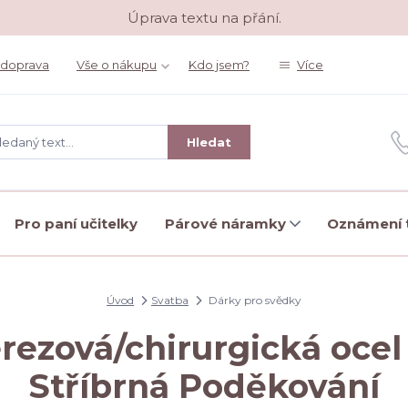
Úprava textu na přání.
 doprava
Vše o nákupu
Kdo jsem?
Více
Hledat
Pro paní učitelky
Párové náramky
Oznámení t
Úvod
Svatba
Dárky pro svědky
erezová/chirurgická ocel
Stříbrná Poděkování