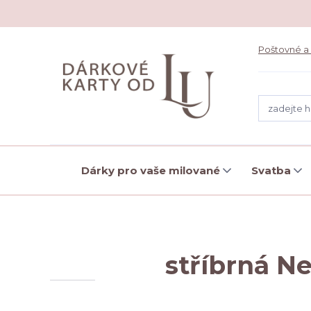
Poštovné a
Dárky pro vaše milované
Svatba
stříbrná N