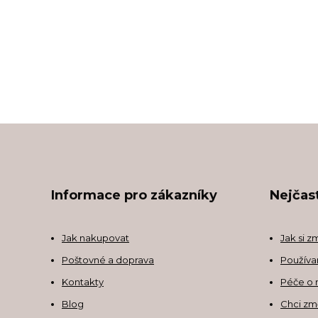
Informace pro zákazníky
Nejčast
Jak nakupovat
Jak si z
Poštovné a doprava
Používa
Kontakty
Péče o 
Blog
Chci zm