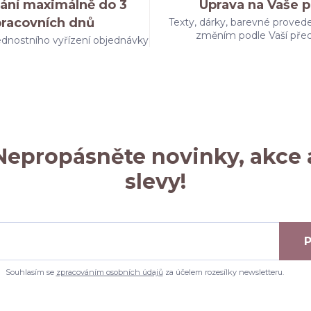
ání maximálně do 3
Úprava na Vaše p
pracovních dnů
Texty, dárky, barevné provede
změním podle Vaší pře
dnostního vyřízení objednávky
Nepropásněte novinky, akce 
slevy!
P
Souhlasím se
zpracováním osobních údajů
za účelem rozesílky newsletteru.