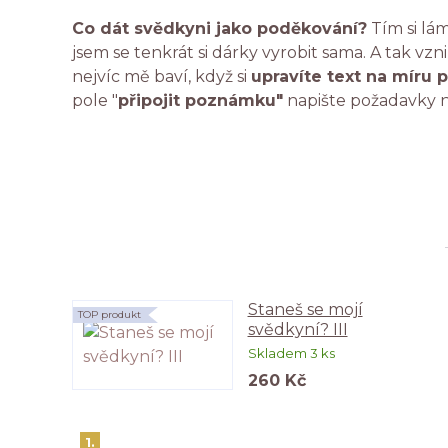
Co dát svědkyni jako poděkování?
Tím si lám
jsem se tenkrát si dárky vyrobit sama. A tak vzn
nejvíc mě baví, když si
upravíte text na míru p
pole "
připojit poznámku"
napište požadavky n
Staneš se mojí
TOP produkt
svědkyní? III
Skladem 3 ks
260 Kč
1.