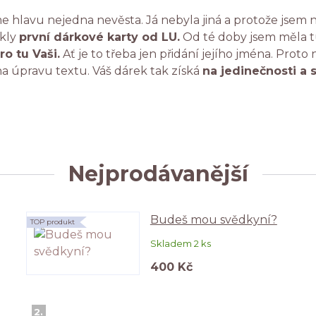
e hlavu nejedna nevěsta. Já nebyla jiná a protože jsem n
ikly
první dárkové karty od LU.
Od té doby jsem měla tu
ro tu Vaši.
Ať je to třeba jen přidání jejího jména. Proto
a úpravu textu. Váš dárek tak získá
na jedinečnosti a 
Nejprodávanější
Budeš mou svědkyní?
TOP produkt
Skladem 2 ks
400 Kč
2.