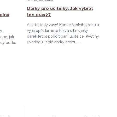
Dárky pro učitelky. Jak vybrat
 plná
ten pravý?
A je to tady zase! Konec školního roku a
vy si opět lámete hlavu s tím, jaký
m.
dárek letos pořídit paní učitelce. Květiny
ene, jak
uvadnou, jedlé dárky zmizí... ...
ždy bude.