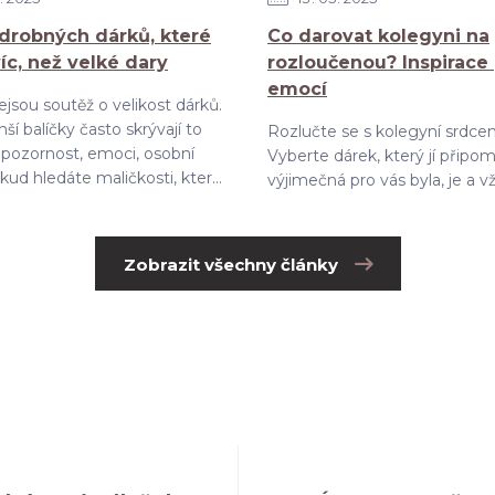
drobných dárků, které
Co darovat kolegyni na
víc, než velké dary
rozloučenou? Inspirace
emocí
jsou soutěž o velikost dárků.
ší balíčky často skrývají to
Rozlučte se s kolegyní srdce
– pozornost, emoci, osobní
Vyberte dárek, který jí připom
ud hledáte maličkosti, kter...
výjimečná pro vás byla, je a v
Zobrazit všechny články