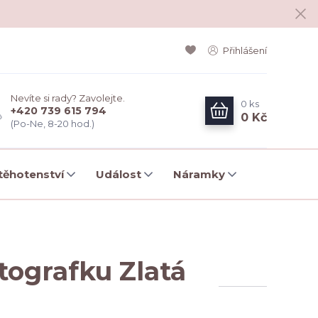
Přihlášení
Nevíte si rady? Zavolejte.
0
ks
+420 739 615 794
0 Kč
(Po-Ne, 8-20 hod.)
ěhotenství
Událost
Náramky
tografku Zlatá