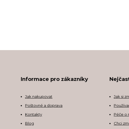
Informace pro zákazníky
Nejčast
Jak nakupovat
Jak si z
Poštovné a doprava
Používa
Kontakty
Péče o 
Blog
Chci zm