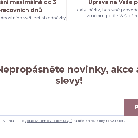
ání maximálně do 3
Úprava na Vaše p
pracovních dnů
Texty, dárky, barevné provede
změním podle Vaší pře
dnostního vyřízení objednávky
Nepropásněte novinky, akce 
slevy!
P
Souhlasím se
zpracováním osobních údajů
za účelem rozesílky newsletteru.