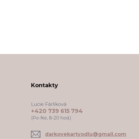
Kontakty
Lucie Fárlíková
+420 739 615 794
(Po-Ne, 8-20 hod.)
darkovekartyodlu@gmail.com