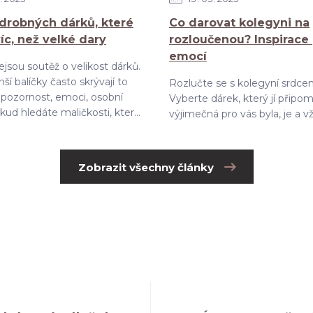
drobných dárků, které
Co darovat kolegyni na
víc, než velké dary
rozloučenou? Inspirace
emocí
jsou soutěž o velikost dárků.
ší balíčky často skrývají to
Rozlučte se s kolegyní srdce
– pozornost, emoci, osobní
Vyberte dárek, který jí připom
ud hledáte maličkosti, kter...
výjimečná pro vás byla, je a v
Zobrazit všechny články