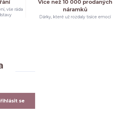
řání
Více než 10 000 prodaných
náramků
ní, vše ráda
dstavy
Dárky, které už rozdaly tisíce emocí
a
řihlásit se