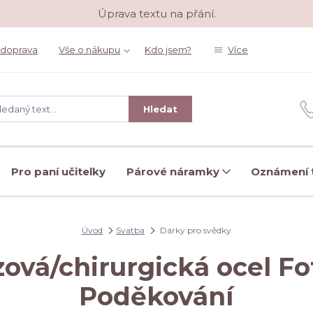
Úprava textu na přání.
 doprava
Vše o nákupu
Kdo jsem?
Více
Hledat
Pro paní učitelky
Párové náramky
Oznámení t
Úvod
Svatba
Dárky pro svědky
zová/chirurgická ocel Fo
Poděkování