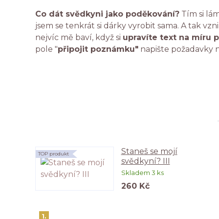
Co dát svědkyni jako poděkování?
Tím si lám
jsem se tenkrát si dárky vyrobit sama. A tak vzn
nejvíc mě baví, když si
upravíte text na míru p
pole "
připojit poznámku"
napište požadavky n
Staneš se mojí
TOP produkt
svědkyní? III
Skladem 3 ks
260 Kč
1.