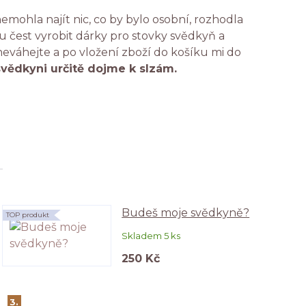
emohla najít nic, co by bylo osobní, rozhodla
 čest vyrobit dárky pro stovky svědkyň a
 neváhejte a po vložení zboží do košíku mi do
svědkyni určitě dojme k slzám.
Budeš moje svědkyně?
TOP produkt
Skladem 5 ks
250 Kč
3.