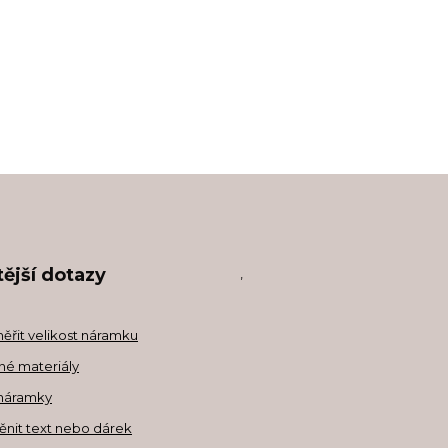
ější dotazy
,
měřit velikost náramku
né materiály
náramky
ěnit text nebo dárek