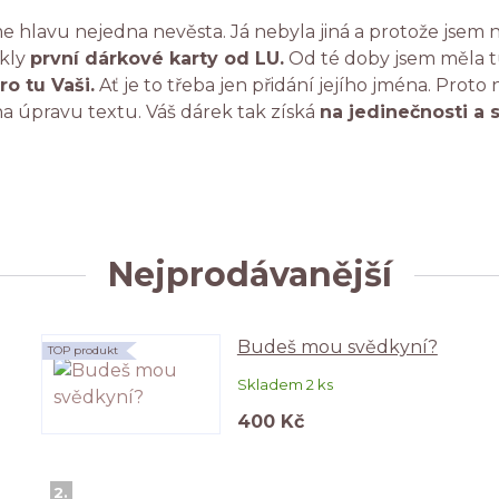
e hlavu nejedna nevěsta. Já nebyla jiná a protože jsem n
ikly
první dárkové karty od LU.
Od té doby jsem měla tu
ro tu Vaši.
Ať je to třeba jen přidání jejího jména. Proto
a úpravu textu. Váš dárek tak získá
na jedinečnosti a 
Nejprodávanější
Budeš mou svědkyní?
TOP produkt
Skladem 2 ks
400 Kč
2.