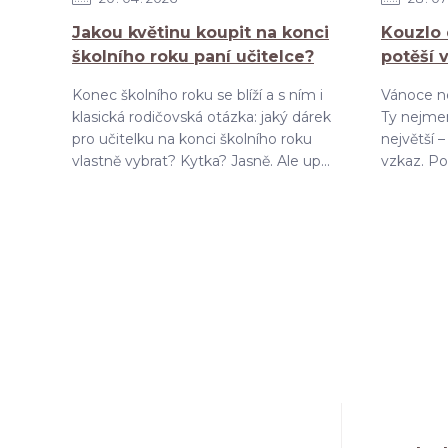
Jakou květinu koupit na konci
Kouzlo 
školního roku paní učitelce?
potěší 
Konec školního roku se blíží a s ním i
Vánoce ne
klasická rodičovská otázka: jaký dárek
Ty nejmen
pro učitelku na konci školního roku
největší 
vlastně vybrat? Kytka? Jasně. Ale up...
vzkaz. Pok