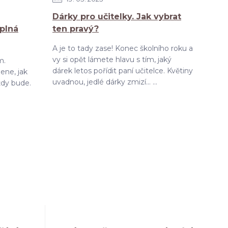
Dárky pro učitelky. Jak vybrat
 plná
ten pravý?
A je to tady zase! Konec školního roku a
vy si opět lámete hlavu s tím, jaký
m.
dárek letos pořídit paní učitelce. Květiny
ene, jak
uvadnou, jedlé dárky zmizí... ...
ždy bude.