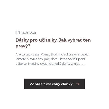
13
05
2025
Dárky pro učitelky. Jak vybrat ten
pravý?
A je to tady zase! Konec školního roku a vy si opět
lámete hlavu s tím, jaký dárek letos pořídit paní
učitelce. Květiny uvadnou, jedlé dárky zmizí... ...
Zobrazit všechny články