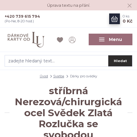
Úprava textu na přání.
+420 739 615 794
0
ks
0 Kč
(Po-Ne, 8-20 hod.)
Menu
Hledat
Úvod
Svatba
Dárky pro svědky
stříbrná
Nerezová/chirurgická
ocel Svědek Zlatá
Rozlučka se
svobodou