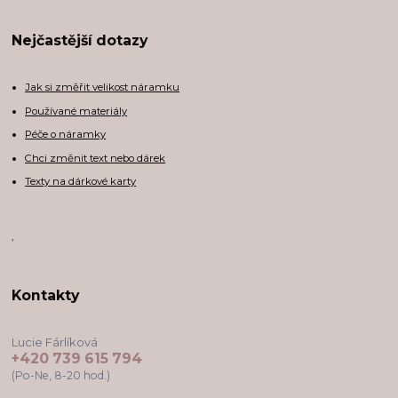
Nejčastější dotazy
Jak si změřit velikost náramku
Používané materiály
Péče o náramky
Chci změnit text nebo dárek
Texty na dárkové karty
,
Kontakty
Lucie Fárlíková
+420 739 615 794
(Po-Ne, 8-20 hod.)