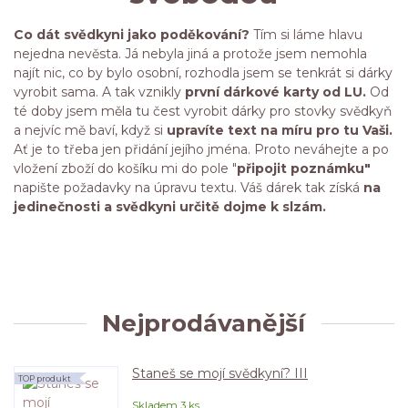
Co dát svědkyni jako poděkování?
Tím si láme hlavu
nejedna nevěsta. Já nebyla jiná a protože jsem nemohla
najít nic, co by bylo osobní, rozhodla jsem se tenkrát si dárky
vyrobit sama. A tak vznikly
první dárkové karty od LU.
Od
té doby jsem měla tu čest vyrobit dárky pro stovky svědkyň
a nejvíc mě baví, když si
upravíte text na míru pro tu Vaši.
Ať je to třeba jen přidání jejího jména. Proto neváhejte a po
vložení zboží do košíku mi do pole "
připojit poznámku"
napište požadavky na úpravu textu. Váš dárek tak získá
na
jedinečnosti a svědkyni určitě dojme k slzám.
Nejprodávanější
Staneš se mojí svědkyní? III
TOP produkt
Skladem 3 ks