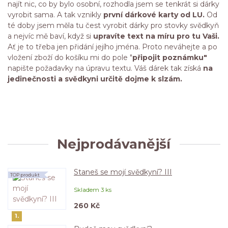
najít nic, co by bylo osobní, rozhodla jsem se tenkrát si dárky
vyrobit sama. A tak vznikly
první dárkové karty od LU.
Od
té doby jsem měla tu čest vyrobit dárky pro stovky svědkyň
a nejvíc mě baví, když si
upravíte text na míru pro tu Vaši.
Ať je to třeba jen přidání jejího jména. Proto neváhejte a po
vložení zboží do košíku mi do pole "
připojit poznámku"
napište požadavky na úpravu textu. Váš dárek tak získá
na
jedinečnosti a svědkyni určitě dojme k slzám.
Nejprodávanější
Staneš se mojí svědkyní? III
TOP produkt
Skladem 3 ks
260 Kč
1.