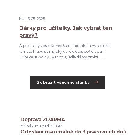
13
05
2025
Dárky pro učitelky. Jak vybrat ten
pravý?
A je to tady zase! Konec školního roku a vy si opět
lámete hlavu s tím, jaký dárek letos pořídit paní
učitelce. Květiny uvadnou, jedlé dárky zmizí... ...
Zobrazit všechny články
Doprava ZDARMA
při nákupu nad 999 Kč
Odeslání maximálně do 3 pracovních dnů