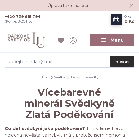
Úprava textu na přání.
+420 739 615 794
0
ks
0 Kč
(Po-Ne, 8-20 hod.)
Menu
Hledat
Úvod
Svatba
Dárky pro svědky
Vícebarevné
minerál Svědkyně
Zlatá Poděkování
Co dát svědkyni jako poděkování?
Tím si láme hlavu
nejedna nevěsta. Já nebyla jiná a protože jsem nemohla