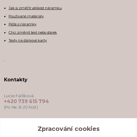
Jak si změřit velikost náramku
Používané materiály
Péče o náramky
Chci změnit text nebo dárek
Texty na dárkové karty
,
Kontakty
Lucie Fárlíková
+420 739 615 794
(Po-Ne, 8-20 hod.)
darkovekartyodlu@gmail.com
Zpracování cookies