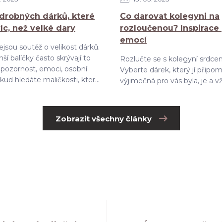
drobných dárků, které
Co darovat kolegyni na
víc, než velké dary
rozloučenou? Inspirace
emocí
jsou soutěž o velikost dárků.
ší balíčky často skrývají to
Rozlučte se s kolegyní srdce
– pozornost, emoci, osobní
Vyberte dárek, který jí připom
ud hledáte maličkosti, kter...
výjimečná pro vás byla, je a v
Zobrazit všechny články