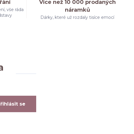
řání
Více než 10 000 prodaných
náramků
ní, vše ráda
dstavy
Dárky, které už rozdaly tisíce emocí
a
řihlásit se