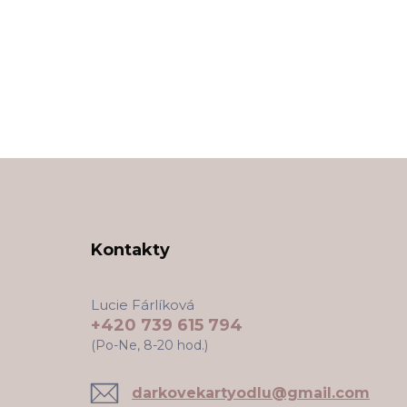
Kontakty
Lucie Fárlíková
+420 739 615 794
(Po-Ne, 8-20 hod.)
darkovekartyodlu@gmail.com