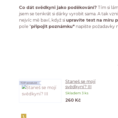
Co dát svědkyni jako poděkování?
Tím si lám
jsem se tenkrát si dárky vyrobit sama. A tak vzn
nejvíc mě baví, když si
upravíte text na míru p
pole "
připojit poznámku"
napište požadavky n
Staneš se mojí
TOP produkt
svědkyní? III
Skladem 3 ks
260 Kč
1.