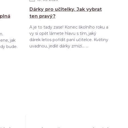
Dárky pro učitelky. Jak vybrat
 plná
ten pravý?
A je to tady zase! Konec školního roku a
vy si opět lámete hlavu s tím, jaký
m.
dárek letos pořídit paní učitelce. Květiny
ene, jak
uvadnou, jedlé dárky zmizí... ...
ždy bude.