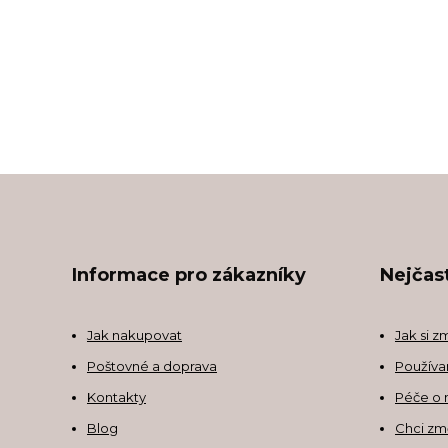
Informace pro zákazníky
Nejčast
Jak nakupovat
Jak si z
Poštovné a doprava
Používa
Kontakty
Péče o 
Blog
Chci zm