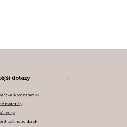
ější dotazy
,
měřit velikost náramku
né materiály
náramky
ěnit text nebo dárek