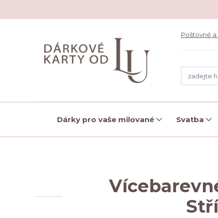
Poštovné a
Dárky pro vaše milované
Svatba
Vícebarevn
Stř