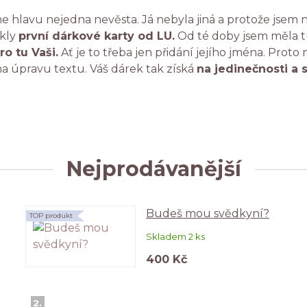
e hlavu nejedna nevěsta. Já nebyla jiná a protože jsem n
ikly
první dárkové karty od LU.
Od té doby jsem měla tu
ro tu Vaši.
Ať je to třeba jen přidání jejího jména. Proto
a úpravu textu. Váš dárek tak získá
na jedinečnosti a 
Nejprodávanější
Budeš mou svědkyní?
TOP produkt
Skladem 2 ks
400 Kč
2.