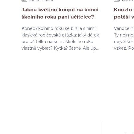
Jakou květinu koupit na konci
Kouzlo 
školního roku paní učitelce?
potěší 
Konec školního roku se blíží a s ním i
Vánoce ne
klasická rodičovská otázka: jaký dárek
Ty nejmen
pro učitelku na konci školního roku
největší 
vlastně vybrat? Kytka? Jasně. Ale up...
vzkaz. Pok