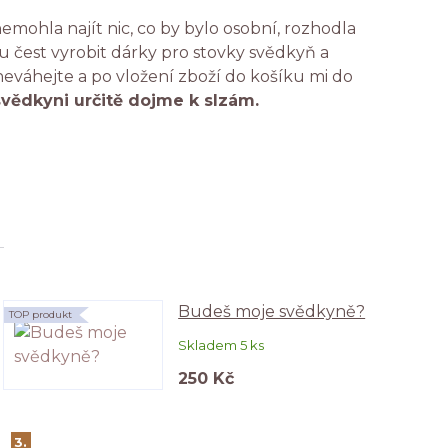
emohla najít nic, co by bylo osobní, rozhodla
 čest vyrobit dárky pro stovky svědkyň a
 neváhejte a po vložení zboží do košíku mi do
svědkyni určitě dojme k slzám.
Budeš moje svědkyně?
TOP produkt
Skladem 5 ks
250 Kč
3.