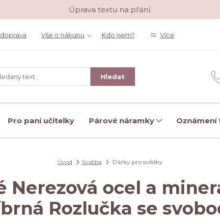
Úprava textu na přání.
 doprava
Vše o nákupu
Kdo jsem?
Více
Hledat
Pro paní učitelky
Párové náramky
Oznámení t
Úvod
Svatba
Dárky pro svědky
é Nerezová ocel a miner
íbrná Rozlučka se svob