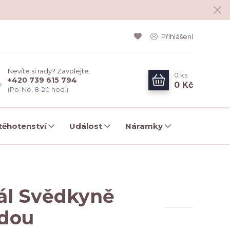
Přihlášení
Nevíte si rady? Zavolejte.
0
ks
+420 739 615 794
0 Kč
(Po-Ne, 8-20 hod.)
ěhotenství
Událost
Náramky
ál Svědkyně
odou