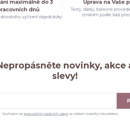
ání maximálně do 3
Úprava na Vaše p
pracovních dnů
Texty, dárky, barevné provede
změním podle Vaší pře
dnostního vyřízení objednávky
Nepropásněte novinky, akce 
slevy!
P
Souhlasím se
zpracováním osobních údajů
za účelem rozesílky newsletteru.