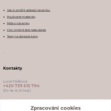
Jak si změřit velikost náramku
Používané materiály
Péče o náramky
Chci změnit text nebo dárek
Texty na dárkové karty
,
Kontakty
Lucie Fárlíková
+420 739 615 794
(Po-Ne, 8-20 hod.)
darkovekartyodlu@gmail.com
Zpracování cookies