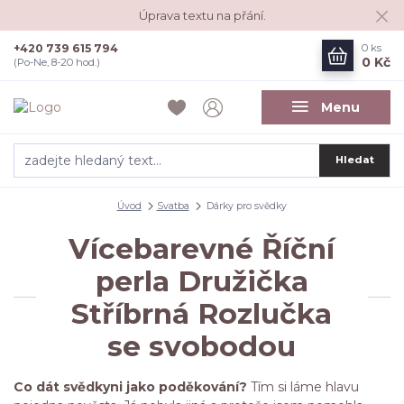
Úprava textu na přání.
+420 739 615 794
0
ks
0 Kč
(Po-Ne, 8-20 hod.)
Menu
Hledat
Úvod
Svatba
Dárky pro svědky
Vícebarevné Říční
perla Družička
Stříbrná Rozlučka
se svobodou
Co dát svědkyni jako poděkování?
Tím si láme hlavu