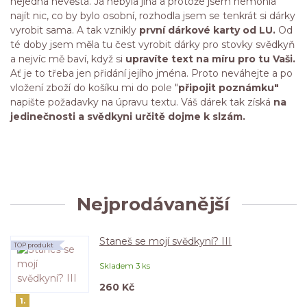
nejedna nevěsta. Já nebyla jiná a protože jsem nemohla
najít nic, co by bylo osobní, rozhodla jsem se tenkrát si dárky
vyrobit sama. A tak vznikly
první dárkové karty od LU.
Od
té doby jsem měla tu čest vyrobit dárky pro stovky svědkyň
a nejvíc mě baví, když si
upravíte text na míru pro tu Vaši.
Ať je to třeba jen přidání jejího jména. Proto neváhejte a po
vložení zboží do košíku mi do pole "
připojit poznámku"
napište požadavky na úpravu textu. Váš dárek tak získá
na
jedinečnosti a svědkyni určitě dojme k slzám.
Nejprodávanější
Staneš se mojí svědkyní? III
TOP produkt
Skladem 3 ks
260 Kč
1.