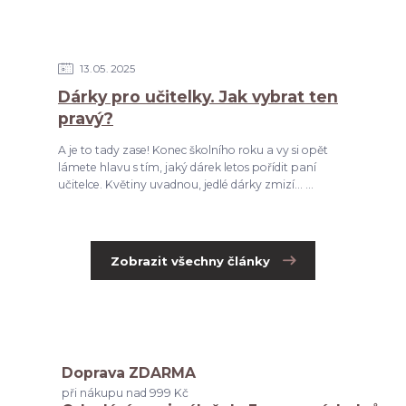
13
05
2025
Dárky pro učitelky. Jak vybrat ten
pravý?
A je to tady zase! Konec školního roku a vy si opět
lámete hlavu s tím, jaký dárek letos pořídit paní
učitelce. Květiny uvadnou, jedlé dárky zmizí... ...
Zobrazit všechny články
Doprava ZDARMA
při nákupu nad 999 Kč