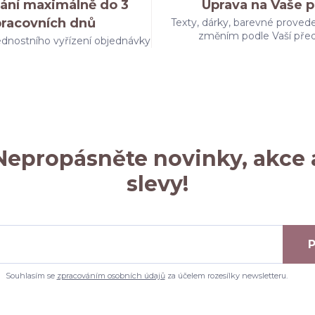
ání maximálně do 3
Úprava na Vaše p
pracovních dnů
Texty, dárky, barevné provede
změním podle Vaší pře
dnostního vyřízení objednávky
Nepropásněte novinky, akce 
slevy!
P
Souhlasím se
zpracováním osobních údajů
za účelem rozesílky newsletteru.