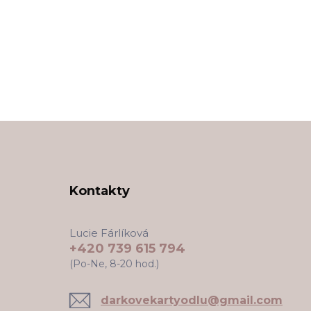
Kontakty
Lucie Fárlíková
+420 739 615 794
(Po-Ne, 8-20 hod.)
darkovekartyodlu@gmail.com