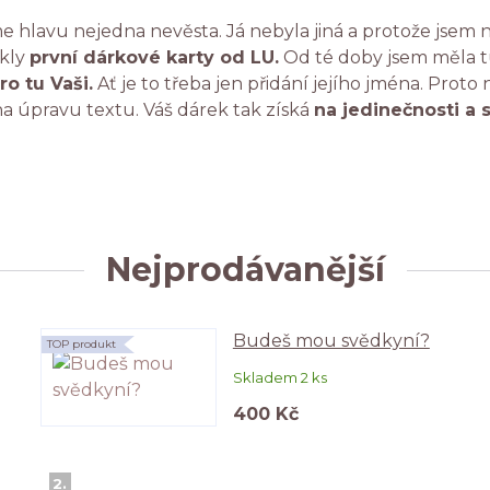
e hlavu nejedna nevěsta. Já nebyla jiná a protože jsem n
ikly
první dárkové karty od LU.
Od té doby jsem měla tu
ro tu Vaši.
Ať je to třeba jen přidání jejího jména. Proto
a úpravu textu. Váš dárek tak získá
na jedinečnosti a 
Nejprodávanější
Budeš mou svědkyní?
TOP produkt
Skladem 2 ks
400 Kč
2.