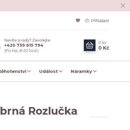
Přihlášení
Nevíte si rady? Zavolejte.
0
ks
+420 739 615 794
0 Kč
(Po-Ne, 8-20 hod.)
ěhotenství
Událost
Náramky
íbrná Rozlučka