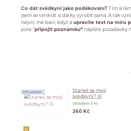
Co dát svědkyni jako poděkování?
Tím si lám
jsem se tenkrát si dárky vyrobit sama. A tak vzn
nejvíc mě baví, když si
upravíte text na míru p
pole "
připojit poznámku"
napište požadavky n
Staneš se mojí
TOP produkt
svědkyní? III
Skladem 3 ks
260 Kč
1.