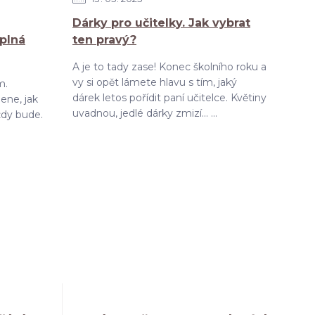
Dárky pro učitelky. Jak vybrat
 plná
ten pravý?
A je to tady zase! Konec školního roku a
vy si opět lámete hlavu s tím, jaký
m.
dárek letos pořídit paní učitelce. Květiny
ene, jak
uvadnou, jedlé dárky zmizí... ...
ždy bude.