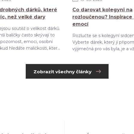
drobných dárků, které
Co darovat kolegyni na
víc, než velké dary
rozloučenou? Inspirace
emocí
jsou soutěž o velikost dárků.
ší balíčky často skrývají to
Rozlučte se s kolegyní srdce
– pozornost, emoci, osobní
Vyberte dárek, který jí připom
ud hledáte maličkosti, kter...
výjimečná pro vás byla, je a v
Zobrazit všechny články