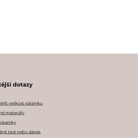
ější dotazy
,
měřit velikost náramku
né materiály
náramky
ěnit text nebo dárek