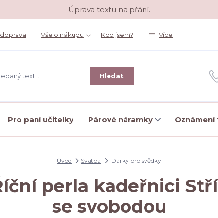
Úprava textu na přání.
 doprava
Vše o nákupu
Kdo jsem?
Více
Hledat
Pro paní učitelky
Párové náramky
Oznámení t
Úvod
Svatba
Dárky pro svědky
íční perla kadeřnici Stř
se svobodou