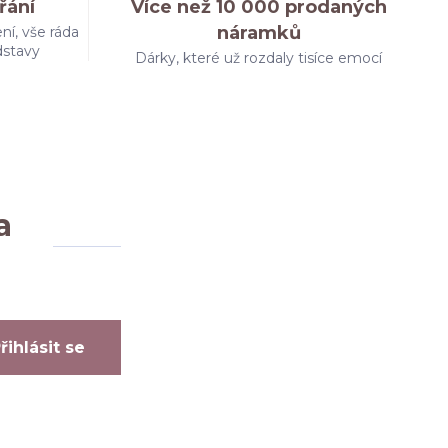
řání
Více než 10 000 prodaných
náramků
ní, vše ráda
dstavy
Dárky, které už rozdaly tisíce emocí
a
řihlásit se