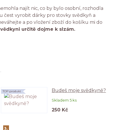
emohla najít nic, co by bylo osobní, rozhodla
 čest vyrobit dárky pro stovky svědkyň a
 neváhejte a po vložení zboží do košíku mi do
svědkyni určitě dojme k slzám.
Budeš moje svědkyně?
TOP produkt
Skladem 5 ks
250 Kč
3.