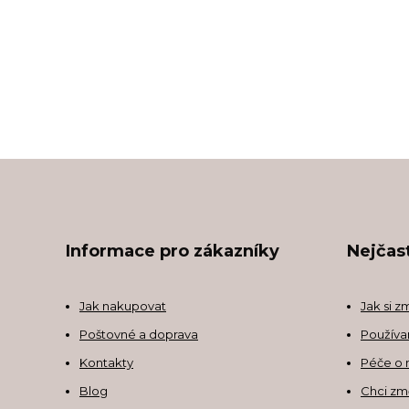
Informace pro zákazníky
Nejčast
Jak nakupovat
Jak si z
Poštovné a doprava
Používa
Kontakty
Péče o 
Blog
Chci zm