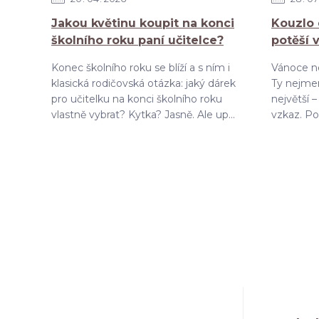
Jakou květinu koupit na konci
Kouzlo 
školního roku paní učitelce?
potěší 
Konec školního roku se blíží a s ním i
Vánoce ne
klasická rodičovská otázka: jaký dárek
Ty nejmen
pro učitelku na konci školního roku
největší 
vlastně vybrat? Kytka? Jasně. Ale up...
vzkaz. Pok