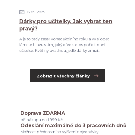
13
05
2025
Dárky pro učitelky. Jak vybrat ten
pravý?
A je to tady zase! Konec školního roku a vy si opět
lámete hlavu s tím, jaký dárek letos pořídit paní
učitelce. Květiny uvadnou, jedlé dárky zmizí... ...
Zobrazit všechny články
Doprava ZDARMA
při nákupu nad 999 Kč
Odeslání maximálně do 3 pracovních dnů
Možnost přednostního vyřízení objednávky