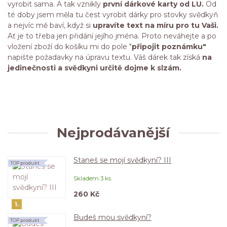
vyrobit sama. A tak vznikly
první dárkové karty od LU.
Od
té doby jsem měla tu čest vyrobit dárky pro stovky svědkyň
a nejvíc mě baví, když si
upravíte text na míru pro tu Vaši.
Ať je to třeba jen přidání jejího jména. Proto neváhejte a po
vložení zboží do košíku mi do pole "
připojit poznámku"
napište požadavky na úpravu textu. Váš dárek tak získá
na
jedinečnosti a svědkyni určitě dojme k slzám.
Nejprodávanější
Staneš se mojí svědkyní? III
TOP produkt
Skladem 3 ks
260 Kč
1.
Budeš mou svědkyní?
TOP produkt