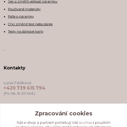
Jak si změřit velikost náramku
Používané materiály
Péče o náramky
Chci změnit text nebo dárek
Texty na dárkové karty
,
Kontakty
Lucie Fárlíková
+420 739 615 794
(Po-Ne, 8-20 hod.)
darkovekartyodlu@gmail.com
Zpracování cookies
Náš e-shop a partneři potřebují Váš
souhlas
s použitím