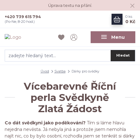
Úprava textu na přání.
+420 739 615 794
0
ks
0 Kč
(Po-Ne, 8-20 hod.)
Menu
Hledat
Úvod
Svatba
Dárky pro svědky
Vícebarevné Říční
perla Svědkyně
Zlatá Žádost
Co dát svědkyni jako poděkování?
Tím si láme hlavu
nejedna nevěsta. Já nebyla jiná a protože jsem nemohla
najít nic, co by bylo osobní, rozhodla jsem se tenkrát si dárky