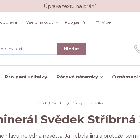
Úprava textu na přání.
 doprava
Vše o nákupu
Kdo jsem?
Více
Hledat
Pro paní učitelky
Párové náramky
Oznámení t
Úvod
Svatba
Dárky pro svědky
minerál Svědek Stříbrná
e hlavu nejedna nevěsta. Já nebyla jiná a protože jsem n