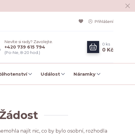
Přihlášení
Nevíte si rady? Zavolejte.
0
ks
+420 739 615 794
0 Kč
(Po-Ne, 8-20 hod.)
ěhotenství
Událost
Náramky
 Žádost
emohla najít nic, co by bylo osobní, rozhodla