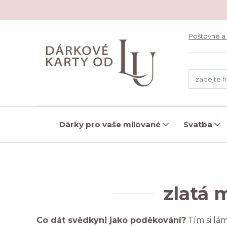
Poštovné a
Dárky pro vaše milované
Svatba
zlatá 
Co dát svědkyni jako poděkování?
Tím si lám