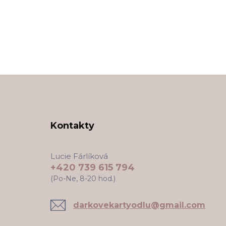
Kontakty
Lucie Fárlíková
+420 739 615 794
(Po-Ne, 8-20 hod.)
darkovekartyodlu@gmail.com