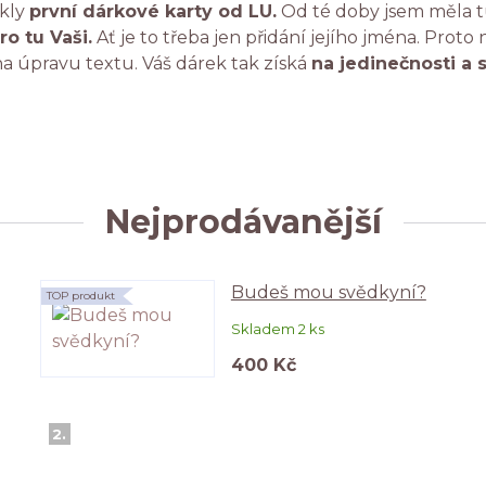
ikly
první dárkové karty od LU.
Od té doby jsem měla tu
ro tu Vaši.
Ať je to třeba jen přidání jejího jména. Proto
a úpravu textu. Váš dárek tak získá
na jedinečnosti a 
Nejprodávanější
Budeš mou svědkyní?
TOP produkt
Skladem 2 ks
400 Kč
2.