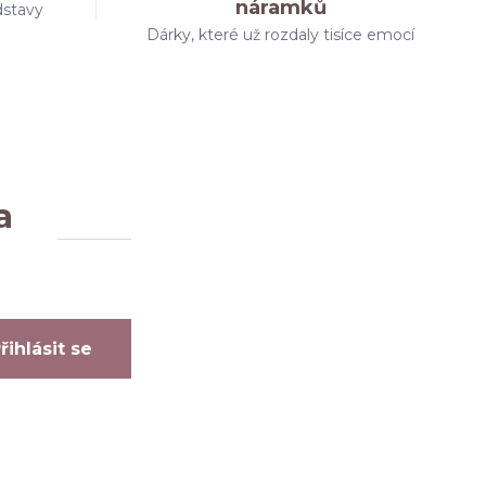
náramků
dstavy
Dárky, které už rozdaly tisíce emocí
a
řihlásit se