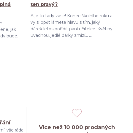
 plná
ten pravý?
A je to tady zase! Konec školního roku a
vy si opět lámete hlavu s tím, jaký
m.
dárek letos pořídit paní učitelce. Květiny
ene, jak
uvadnou, jedlé dárky zmizí... ...
ždy bude.
řání
Více než 10 000 prodaných
ní, vše ráda