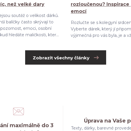
víc, než velké dary
rozloučenou? Inspirace
emocí
jsou soutěž o velikost dárků.
ší balíčky často skrývají to
Rozlučte se s kolegyní srdce
– pozornost, emoci, osobní
Vyberte dárek, který jí připom
ud hledáte maličkosti, kter...
výjimečná pro vás byla, je a v
Zobrazit všechny články
Úprava na Vaše p
ání maximálně do 3
Texty, dárky, barevné provede