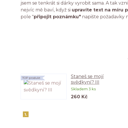
jsem se tenkrát si dárky vyrobit sama. A tak vzn
nejvíc mě baví, když si
upravíte text na míru p
pole "
připojit poznámku"
napište požadavky n
Staneš se mojí
TOP produkt
svědkyní? III
Skladem 3 ks
260 Kč
1.