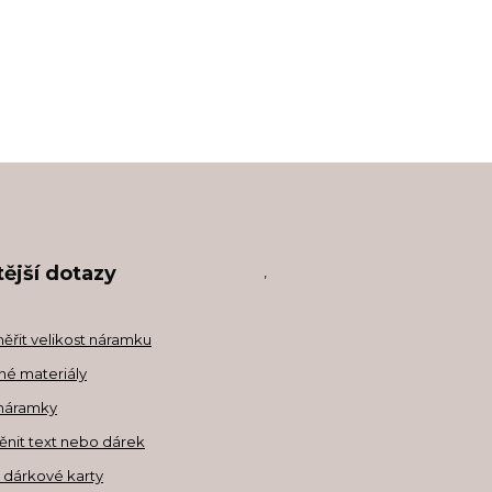
ější dotazy
,
měřit velikost náramku
né materiály
náramky
ěnit text nebo dárek
a dárkové karty