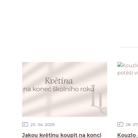
20
04
2026
28
07
Jakou květinu koupit na konci
Kouzlo 