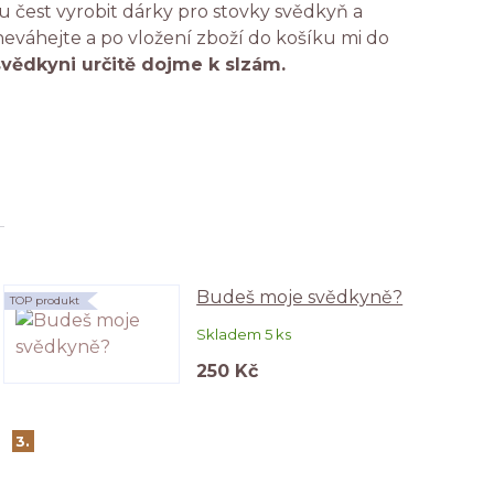
 čest vyrobit dárky pro stovky svědkyň a
 neváhejte a po vložení zboží do košíku mi do
svědkyni určitě dojme k slzám.
Budeš moje svědkyně?
TOP produkt
Skladem 5 ks
250 Kč
3.