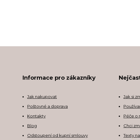
Informace pro zákazníky
Nejčast
Jak nakupovat
Jak si z
Poštovné a doprava
Používa
Kontakty
Péče o 
Blog
Chci zm
Odstoupení od kupní smlouvy
Texty n