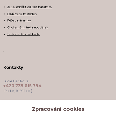
Jak si změřit velikost náramku
Používané materiály
Péče o náramky
Chci změnit text nebo dárek
Texty na dárkové karty
,
Kontakty
Lucie Fárlíková
+420 739 615 794
(Po-Ne, 8-20 hod.)
darkovekartyodlu@gmail.com
Zpracování cookies