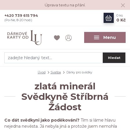
Úprava textu na přání.
+420 739 615 794
0
ks
0 Kč
(Po-Ne, 8-20 hod.)
Menu
Hledat
Úvod
Svatba
Dárky pro svědky
zlatá minerál
Svědkyně Stříbrná
Žádost
Co dát svědkyni jako poděkování?
Tím si láme hlavu
nejedna nevěsta. Já nebyla jiná a protože jsem nemohla