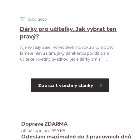
13
05
2025
Dárky pro učitelky. Jak vybrat ten
pravý?
A je to tady zase! Konec školního roku a vy si opět
lámete hlavu s tím, jaký dárek letos pořídit paní
učitelce. Květiny uvadnou, jedlé dárky zmizí... ...
Zobrazit všechny články
Doprava ZDARMA
při nákupu nad 999 Kč
Odeslání maximálně do 3 pracovních dnů