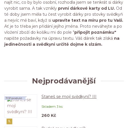
najít nic, co by bylo osobní, rozhodla jsem se tenkrát si dárky
vyrobit sama. A tak vznikly
první dárkové karty od LU.
Od
té doby jsem měla tu čest vyrobit dárky pro stovky svědkyň
a nejvíc mě baví, když si
upravíte text na míru pro tu Vaši.
Ať je to třeba jen přidání jejího jména. Proto neváhejte a po
vložení zboží do košíku mi do pole "
připojit poznámku"
napište požadavky na úpravu textu. Váš dárek tak získá
na
jedinečnosti a svědkyni určitě dojme k slzám.
Nejprodávanější
Staneš se mojí svědkyní? III
TOP produkt
Skladem 3 ks
260 Kč
1.