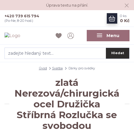
Úprava textu na přání.
+420 739 615 794
0
ks
0 Kč
(Po-Ne, 8-20 hod.)
Menu
Hledat
Úvod
Svatba
Dárky pro svědky
zlatá
Nerezová/chirurgická
ocel Družička
Stříbrná Rozlučka se
svobodou