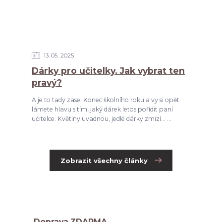
13
05
2025
Dárky pro učitelky. Jak vybrat ten
pravý?
A je to tady zase! Konec školního roku a vy si opět
lámete hlavu s tím, jaký dárek letos pořídit paní
učitelce. Květiny uvadnou, jedlé dárky zmizí... ...
Zobrazit všechny články
Doprava ZDARMA