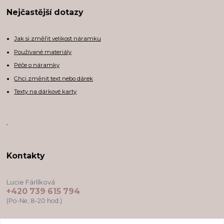
Nejčastější dotazy
Jak si změřit velikost náramku
Používané materiály
Péče o náramky
Chci změnit text nebo dárek
Texty na dárkové karty
,
Kontakty
Lucie Fárlíková
+420 739 615 794
(Po-Ne, 8-20 hod.)
darkovekartyodlu@gmail.com