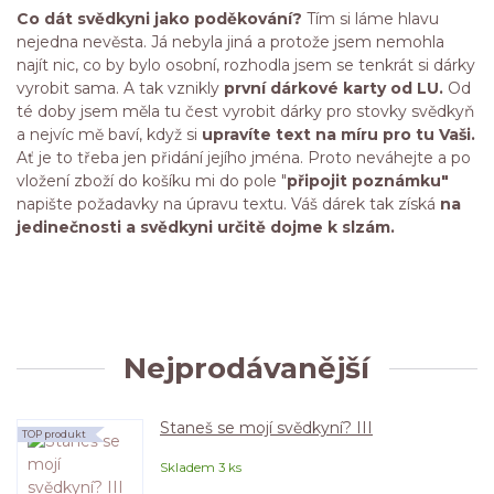
Co dát svědkyni jako poděkování?
Tím si láme hlavu
nejedna nevěsta. Já nebyla jiná a protože jsem nemohla
najít nic, co by bylo osobní, rozhodla jsem se tenkrát si dárky
vyrobit sama. A tak vznikly
první dárkové karty od LU.
Od
té doby jsem měla tu čest vyrobit dárky pro stovky svědkyň
a nejvíc mě baví, když si
upravíte text na míru pro tu Vaši.
Ať je to třeba jen přidání jejího jména. Proto neváhejte a po
vložení zboží do košíku mi do pole "
připojit poznámku"
napište požadavky na úpravu textu. Váš dárek tak získá
na
jedinečnosti a svědkyni určitě dojme k slzám.
Nejprodávanější
Staneš se mojí svědkyní? III
TOP produkt
Skladem 3 ks